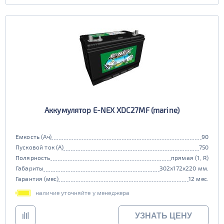
Аккумулятор E-NEX XDC27MF (marine)
Емкость (Ач)
90
Пусковой ток (А)
750
Полярность
прямая (1, R)
Габариты
302x172x220 мм.
Гарантия (мес)
12 мес.
наличие уточняйте у менеджера
УЗНАТЬ ЦЕНУ