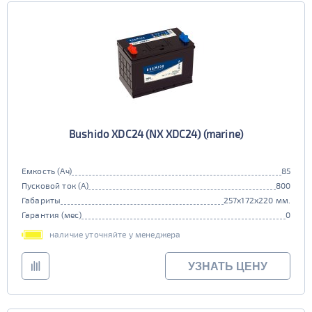
Bushido XDC24 (NX XDС24) (marine)
Емкость (Ач)
85
Пусковой ток (А)
800
Габариты
257x172x220 мм.
Гарантия (мес)
0
наличие уточняйте у менеджера
УЗНАТЬ ЦЕНУ