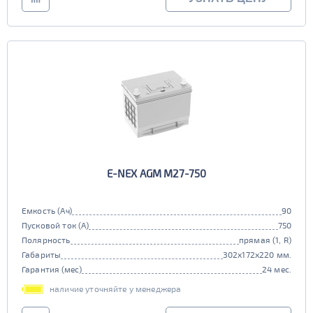
E-NEX AGM M27-750
Емкость (Ач)
90
Пусковой ток (А)
750
Полярность
прямая (1, R)
Габариты
302x172x220 мм.
Гарантия (мес)
24 мес.
наличие уточняйте у менеджера