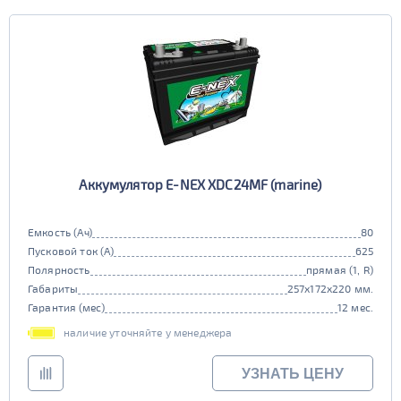
Аккумулятор E-NEX XDC24MF (marine)
Емкость (Ач)
80
Пусковой ток (А)
625
Полярность
прямая (1, R)
Габариты
257x172x220 мм.
Гарантия (мес)
12 мес.
наличие уточняйте у менеджера
УЗНАТЬ ЦЕНУ