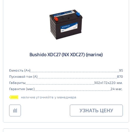
Bushido XDC27 (NX XDC27) (marine)
Емкость (Ач)
95
Пусковой ток (А)
870
Габариты
302x172x220 мм.
Гарантия (мес)
24 мес.
наличие уточняйте у менеджера
УЗНАТЬ ЦЕНУ