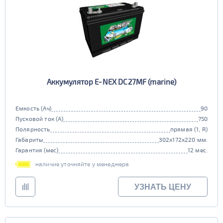
Аккумулятор E-NEX DC27MF (marine)
Емкость (Ач)
90
Пусковой ток (А)
750
Полярность
прямая (1, R)
Габариты
302x172x220 мм.
Гарантия (мес)
12 мес.
наличие уточняйте у менеджера
УЗНАТЬ ЦЕНУ