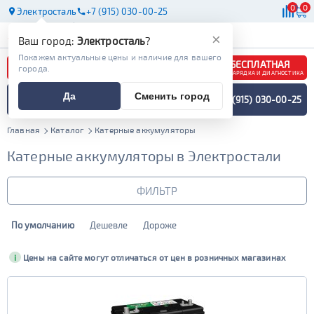
0
0
Электросталь
+7 (915) 030-00-25
АКБ
МАСЛА
МАГАЗИНЫ
×
Ваш город:
Электросталь
?
Покажем актуальные цены и наличие для вашего
БЕСПЛАТНАЯ
города.
ЗАРЯДКА И ДИАГНОСТИКА
ПОДБОР АККУМУЛЯТОРА
Да
Сменить город
+7 (915) 030-00-25
СПЕЦИАЛИСТОМ
МЕНЮ
Главная
Каталог
Катерные аккумуляторы
Катерные аккумуляторы в Электростали
ФИЛЬТР
По умолчанию
Дешевле
Дороже
Бренд
Драйв
Bushido
i
Цены на сайте могут отличаться от цен в розничных магазинах
Емкость (Ач)
Delkor
E-nex
XTREME
71 - 90
Стартовый ток (Ампер)