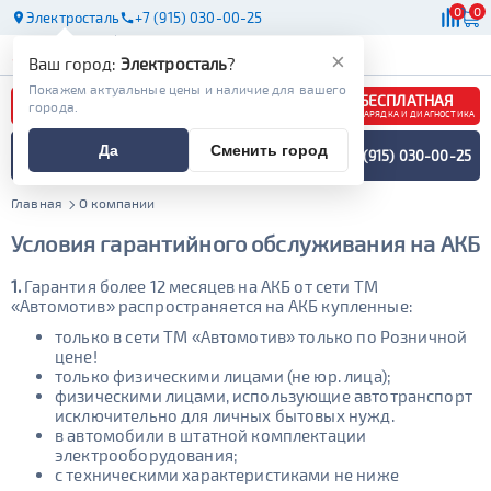
0
0
Электросталь
+7 (915) 030-00-25
АКБ
МАСЛА
МАГАЗИНЫ
×
Ваш город:
Электросталь
?
Покажем актуальные цены и наличие для вашего
БЕСПЛАТНАЯ
города.
ЗАРЯДКА И ДИАГНОСТИКА
ПОДБОР АККУМУЛЯТОРА
Да
Сменить город
+7 (915) 030-00-25
СПЕЦИАЛИСТОМ
МЕНЮ
Главная
О компании
Условия гарантийного обслуживания на АКБ
1.
Гарантия более 12 месяцев на АКБ от сети ТМ
«Автомотив» распространяется на АКБ купленные:
только в сети ТМ «Автомотив» только по Розничной
цене!
только физическими лицами (не юр. лица);
физическими лицами, использующие автотранспорт
исключительно для личных бытовых нужд.
в автомобили в штатной комплектации
электрооборудования;
с техническими характеристиками не ниже