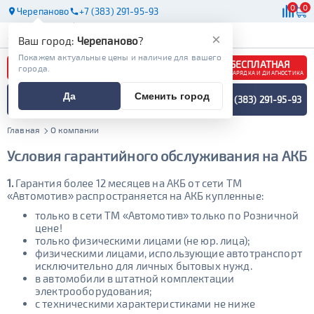
0
0
Черепаново
+7 (383) 291-95-93
АКБ
МАСЛА
МАГАЗИНЫ
×
Ваш город:
Черепаново
?
Покажем актуальные цены и наличие для вашего
БЕСПЛАТНАЯ
города.
ЗАРЯДКА И ДИАГНОСТИКА
ПОДБОР АККУМУЛЯТОРА
Да
Сменить город
+7 (383) 291-95-93
СПЕЦИАЛИСТОМ
МЕНЮ
Главная
О компании
Условия гарантийного обслуживания на АКБ
1.
Гарантия более 12 месяцев на АКБ от сети ТМ
«Автомотив» распространяется на АКБ купленные:
только в сети ТМ «Автомотив» только по Розничной
цене!
только физическими лицами (не юр. лица);
физическими лицами, использующие автотранспорт
исключительно для личных бытовых нужд.
в автомобили в штатной комплектации
электрооборудования;
с техническими характеристиками не ниже