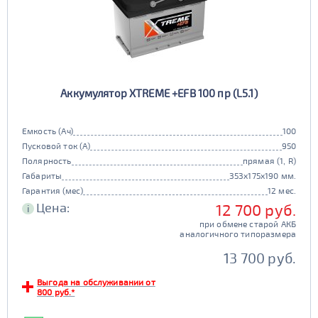
Аккумулятор XTREME +EFB 100 пр (L5.1)
Емкость (Ач)
100
Пусковой ток (А)
950
Полярность
прямая (1, R)
Габариты
353x175x190 мм.
Гарантия (мес)
12 мес.
Цена:
12 700 руб.
i
при обмене старой АКБ
аналогичного типоразмера
13 700 руб.
Выгода на обслуживании от
800 руб.*