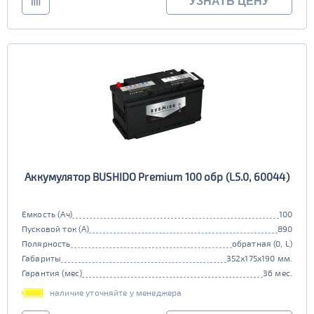
УЗНАТЬ ЦЕНУ
Аккумулятор BUSHIDO Premium 100 обр (L5.0, 60044)
Емкость (Ач)
100
Пусковой ток (А)
890
Полярность
обратная (0, L)
Габариты
352x175x190 мм.
Гарантия (мес)
36 мес.
наличие уточняйте у менеджера