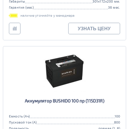
Габариты
301x172x200 мм.
Гарантия (мес)
36 мес.
наличие уточняйте у менеджера
УЗНАТЬ ЦЕНУ
Аккумулятор BUSHIDO 100 пр (115D31R)
Емкость (Ач)
100
Пусковой ток (А)
800
Полярность
прямая (1, R)