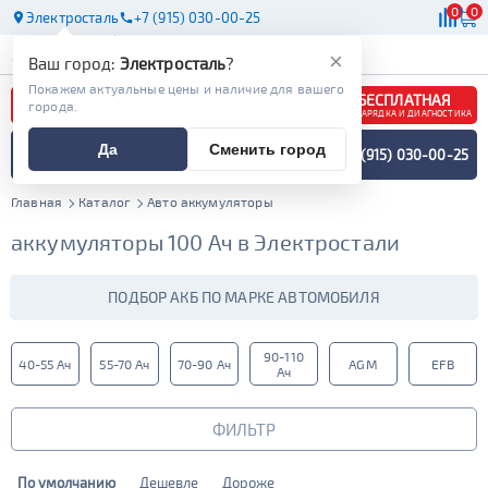
0
0
Электросталь
+7 (915) 030-00-25
АКБ
МАСЛА
МАГАЗИНЫ
×
Ваш город:
Электросталь
?
Покажем актуальные цены и наличие для вашего
БЕСПЛАТНАЯ
города.
ЗАРЯДКА И ДИАГНОСТИКА
ПОДБОР АККУМУЛЯТОРА
Да
Сменить город
+7 (915) 030-00-25
СПЕЦИАЛИСТОМ
МЕНЮ
Главная
Каталог
Авто аккумуляторы
аккумуляторы 100 Ач в Электростали
ПОДБОР АКБ ПО МАРКЕ АВТОМОБИЛЯ
90-110
40-55 Ач
55-70 Ач
70-90 Ач
AGM
EFB
Ач
ФИЛЬТР
По умолчанию
Дешевле
Дороже