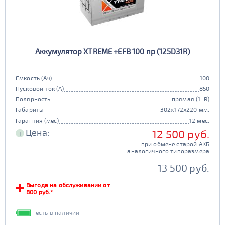
Аккумулятор XTREME +EFB 100 пр (125D31R)
Емкость (Ач)
100
Пусковой ток (А)
850
Полярность
прямая (1, R)
Габариты
302x172x220 мм.
Гарантия (мес)
12 мес.
Цена:
12 500 руб.
i
при обмене старой АКБ
аналогичного типоразмера
13 500 руб.
Выгода на обслуживании от
800 руб.*
есть в наличии