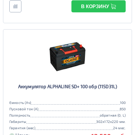
В КОРЗИНУ
Аккумулятор ALPHALINE SD+ 100 обр (115D31L)
Емкость (Ач)
100
Пусковой ток (А)
850
Полярность
обратная (0, L)
Габариты
302x172x220 мм.
Гарантия (мес)
24 мес.