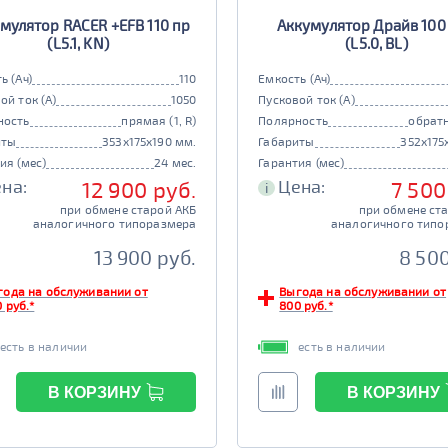
мулятор RACER +EFB 110 пр
Аккумулятор Драйв 100
(L5.1, KN)
(L5.0, BL)
ь (Ач)
110
Емкость (Ач)
ой ток (А)
1050
Пусковой ток (А)
ность
прямая (1, R)
Полярность
обратн
иты
353x175x190 мм.
Габариты
352x175
ия (мес)
24 мес.
Гарантия (мес)
на:
Цена:
12 900 руб.
7 500
i
при обмене старой АКБ
при обмене ст
аналогичного типоразмера
аналогичного типо
13 900 руб.
8 500
года на обслуживании от
Выгода на обслуживании от
 руб.*
800 руб.*
есть в наличии
есть в наличии
В КОРЗИНУ
В КОРЗИНУ