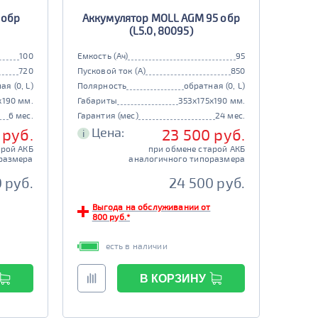
 обр
Аккумулятор MOLL AGM 95 обр
(L5.0, 80095)
100
Емкость (Ач)
95
720
Пусковой ток (А)
850
ая (0, L)
Полярность
обратная (0, L)
x190 мм.
Габариты
353x175x190 мм.
6 мес.
Гарантия (мес)
24 мес.
Цена:
 руб.
23 500 руб.
i
арой АКБ
при обмене старой АКБ
размера
аналогичного типоразмера
 руб.
24 500 руб.
Выгода на обслуживании от
800 руб.*
есть в наличии
В КОРЗИНУ