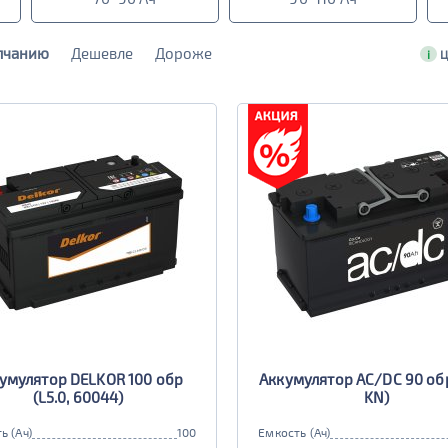
лчанию
Дешевле
Дороже
i
Ц
умулятор DELKOR 100 обр
Аккумулятор AC/DC 90 обр
(L5.0, 60044)
KN)
ь (Ач)
100
Емкость (Ач)