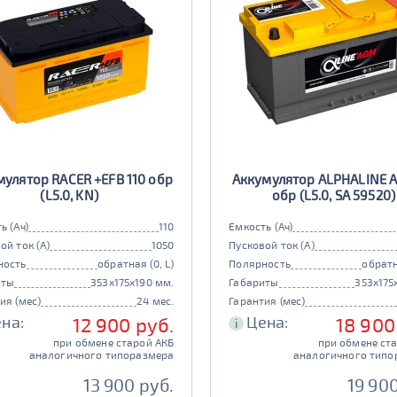
мулятор RACER +EFB 110 обр
Аккумулятор ALPHALINE 
(L5.0, KN)
обр (L5.0, SA 59520)
ь (Ач)
110
Емкость (Ач)
ой ток (А)
1050
Пусковой ток (А)
ность
обратная (0, L)
Полярность
обратн
иты
353x175x190 мм.
Габариты
353x175
ия (мес)
24 мес.
Гарантия (мес)
на:
Цена:
12 900 руб.
18 900
i
при обмене старой АКБ
при обмене ст
аналогичного типоразмера
аналогичного типо
13 900 руб.
19 900