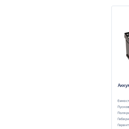
Акку
Емкост
Пусков
Поляр
Габар
Гарант