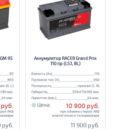
AGM 95
Аккумулятор RACER Grand Prix
110 пр (L5.1, BL)
95
Емкость (Ач)
110
850
Пусковой ток (А)
950
ая (0, L)
Полярность
прямая (1, R)
x190 мм.
Габариты
353x175x190 мм.
24 мес.
Гарантия (мес)
24 мес.
Цена:
 руб.
10 900 руб.
i
арой АКБ
при обмене старой АКБ
размера
аналогичного типоразмера
 руб.
11 900 руб.