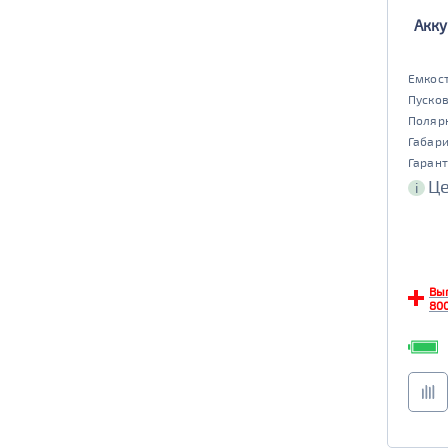
Акку
да
нет
EFB
Емкост
да
нет
Пусков
Поляр
Габар
Гарант
Це
i
Вы
800