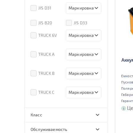
80D26
85D26
JIS D31
Маркировка
90D26
95D26
105d31
115d31
JIS B20
JIS D33
125d31
95d31
TRUCK 6V
Маркировка
3СТ-215
TRUCK A
Маркировка
Акку
6st132
6st140
TRUCK B
Маркировка
Емкост
Пусков
6st190
Поляр
TRUCK C
Маркировка
Габар
Гарант
6st225
Це
i
Класс
эконом
стандарт
Обслуживаемость
улучшенные
премиум