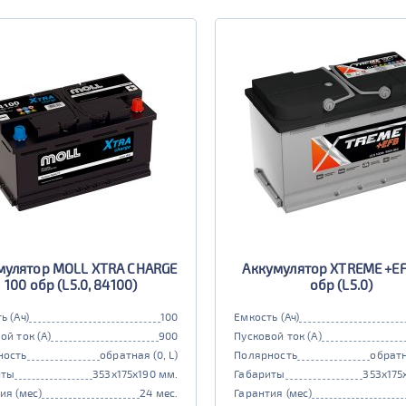
мулятор MOLL XTRA CHARGE
Аккумулятор XTREME +EF
100 обр (L5.0, 84100)
обр (L5.0)
ь (Ач)
100
Емкость (Ач)
ой ток (А)
900
Пусковой ток (А)
ность
обратная (0, L)
Полярность
обратн
иты
353x175x190 мм.
Габариты
353x175
ия (мес)
24 мес.
Гарантия (мес)