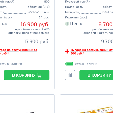
ой ток (А)
800
Пусковой ток (А)
ность
обратная (0, L)
Полярность
обратн
иты
352x175x190 мм.
Габариты
353x175
ия (мес)
24 мес.
Гарантия (мес)
на:
Цена:
16 900 руб.
8 700
i
при обмене старой АКБ
при обмене ст
аналогичного типоразмера
аналогичного типо
17 900 руб.
9 700
года на обслуживании от
Выгода на обслуживании от
 руб.*
800 руб.*
есть в наличии
есть в наличии
В КОРЗИНУ
В КОРЗИНУ