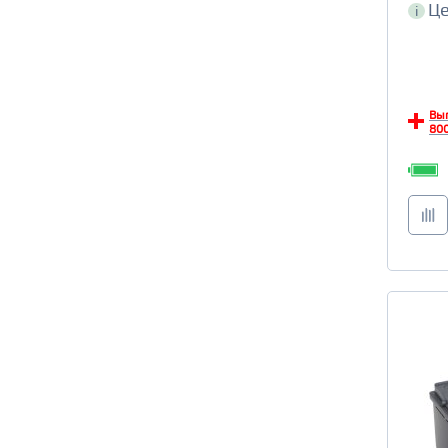
Це
i
Вы
800