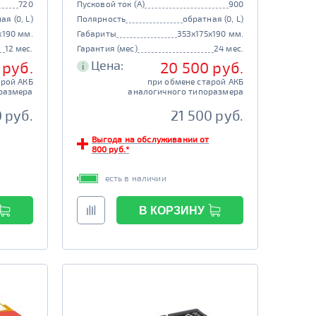
720
Пусковой ток (А)
900
ая (0, L)
Полярность
обратная (0, L)
x190 мм.
Габариты
353x175x190 мм.
12 мес.
Гарантия (мес)
24 мес.
Цена:
 руб.
20 500 руб.
i
арой АКБ
при обмене старой АКБ
размера
аналогичного типоразмера
 руб.
21 500 руб.
Выгода на обслуживании от
800 руб.*
есть в наличии
В КОРЗИНУ