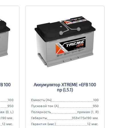
B 100
Аккумулятор XTREME +EFB 100
пр (L5.1)
100
Емкость (Ач)
100
950
Пусковой ток (А)
950
ая (0, L)
Полярность
прямая (1, R)
x190 мм.
Габариты
353x175x190 мм.
12 мес.
Гарантия (мес)
12 мес.