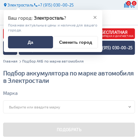
0
0
Электросталь
+7 (915) 030-00-25
АКБ
МАСЛА
МАГАЗИНЫ
×
Ваш город:
Электросталь
?
Покажем актуальные цены и наличие для вашего
города.
БЕСПЛАТНАЯ
ЗАРЯДКА И ДИАГНОСТИКА
Да
Сменить город
ПОДБОР АККУМУЛЯТОРА
+7 (915) 030-00-25
СПЕЦИАЛИСТОМ
МЕНЮ
Главная
Подбор АКБ по марке автомобиля
Подбор аккумулятора по марке автомобиля
в Электростали
Марка
ПОДОБРАТЬ