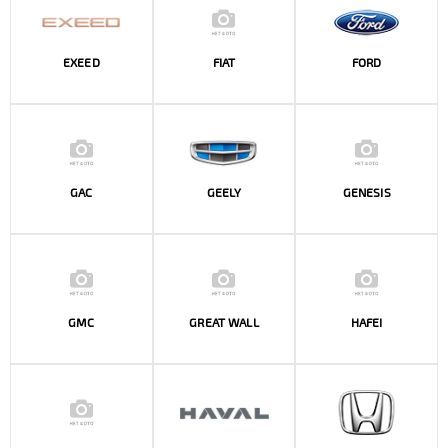
EXEED
FIAT
FORD
GAC
GEELY
GENESIS
GMC
GREAT WALL
HAFEI