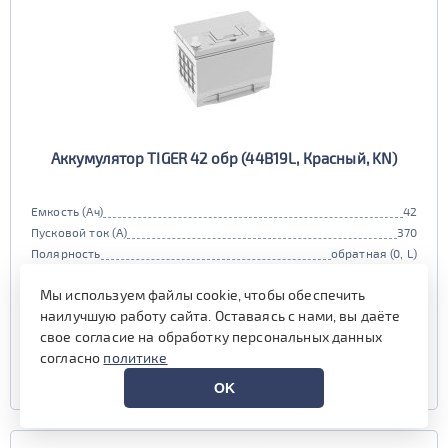
Аккумулятор TIGER 42 обр (44B19L, Красный, KN)
Емкость (Ач)
42
Пусковой ток (А)
370
Полярность
обратная (0, L)
Габариты
190x129x220 мм.
Мы используем файлы cookie, чтобы обеспечить
Гарантия (мес)
12 мес.
наилучшую работу сайта. Оставаясь с нами, вы даёте
наличие уточняйте у менеджера
свое согласие на обработку персональных данных
согласно
политике
УЗНАТЬ ЦЕНУ
OK