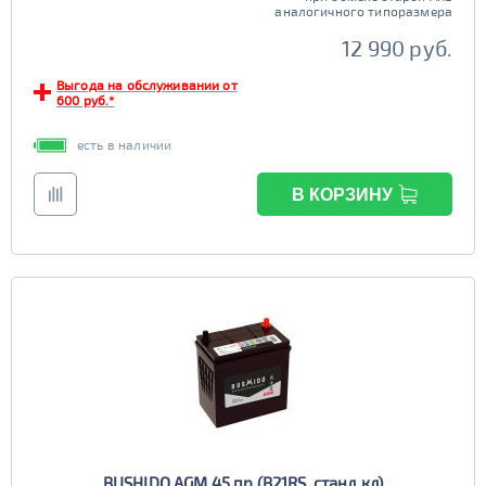
аналогичного типоразмера
Старт-стоп
12 990 руб.
да
нет
Выгода на обслуживании от
EFB
600 руб.*
да
нет
есть в наличии
В КОРЗИНУ
BUSHIDO AGM 45 пр (B21RS, станд кл)