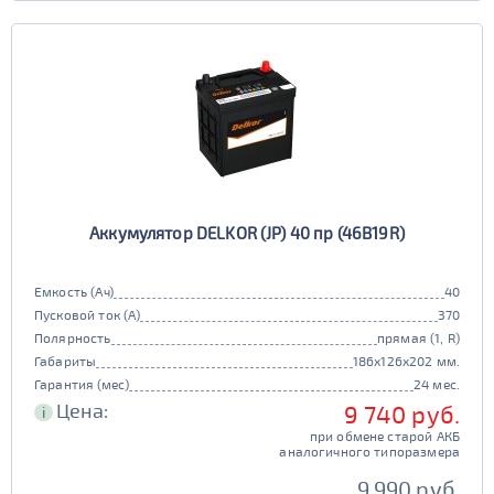
Аккумулятор DELKOR (JP) 40 пр (46B19R)
Емкость (Ач)
40
Пусковой ток (А)
370
Полярность
прямая (1, R)
Габариты
186x126x202 мм.
Гарантия (мес)
24 мес.
Цена:
9 740 руб.
i
при обмене старой АКБ
аналогичного типоразмера
9 990 руб.