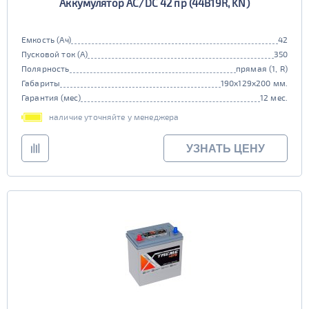
Аккумулятор AC/DC 42 пр (44B19R, KN)
Емкость (Ач)
42
Пусковой ток (А)
350
Полярность
прямая (1, R)
Габариты
190x129x200 мм.
Гарантия (мес)
12 мес.
наличие уточняйте у менеджера
УЗНАТЬ ЦЕНУ