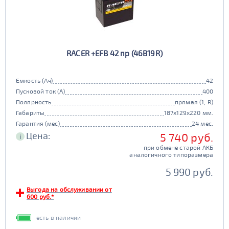
RACER +EFB 42 пр (46B19R)
Емкость (Ач)
42
Пусковой ток (А)
400
Полярность
прямая (1, R)
Габариты
187x129x220 мм.
Гарантия (мес)
24 мес.
Цена:
5 740 руб.
i
при обмене старой АКБ
аналогичного типоразмера
5 990 руб.
Выгода на обслуживании от
600 руб.*
есть в наличии