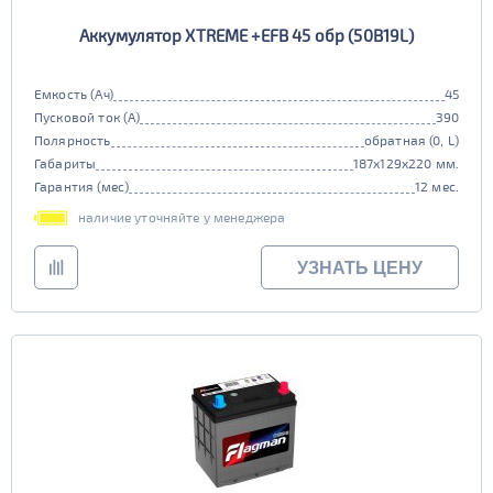
Аккумулятор XTREME +EFB 45 обр (50B19L)
Емкость (Ач)
45
Пусковой ток (А)
390
Полярность
обратная (0, L)
Габариты
187x129x220 мм.
Гарантия (мес)
12 мес.
наличие уточняйте у менеджера
УЗНАТЬ ЦЕНУ