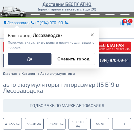
Доставим БЕСПЛАТНО
(время приема заказов с 9 до 20)
0
0
Лесозаводск
+7 (914) 970-09-14
АКБ
МАСЛА
МАГАЗИНЫ
ДОСТАВКА
×
Ваш город:
Лесозаводск
?
Покажем актуальные цены и наличие для вашего
БЕСПЛАТНАЯ
города.
ЗАРЯДКА И ДИАГНОСТИКА
ПОДБОР АККУМУЛЯТОРА
Да
Сменить город
+7 (914) 970-09-14
СПЕЦИАЛИСТОМ
МЕНЮ
Главная
Каталог
Авто аккумуляторы
авто аккумуляторы типоразмер JIS B19 в
Лесозаводска
ПОДБОР АКБ ПО МАРКЕ АВТОМОБИЛЯ
90-110
40-55 Ач
55-70 Ач
70-90 Ач
AGM
EFB
Ач