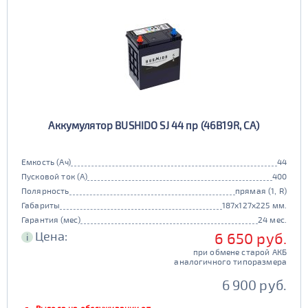
Аккумулятор BUSHIDO SJ 44 пр (46B19R, CA)
Емкость (Ач)
44
Пусковой ток (А)
400
Полярность
прямая (1, R)
Габариты
187x127x225 мм.
Гарантия (мес)
24 мес.
Цена:
6 650 руб.
i
при обмене старой АКБ
аналогичного типоразмера
6 900 руб.