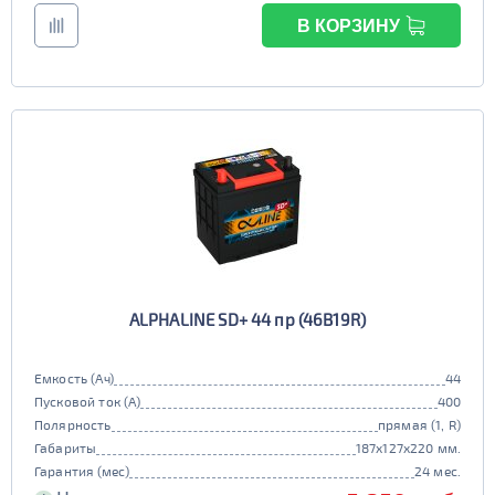
В КОРЗИНУ
ALPHALINE SD+ 44 пр (46B19R)
Емкость (Ач)
44
Пусковой ток (А)
400
Полярность
прямая (1, R)
Габариты
187x127x220 мм.
Гарантия (мес)
24 мес.