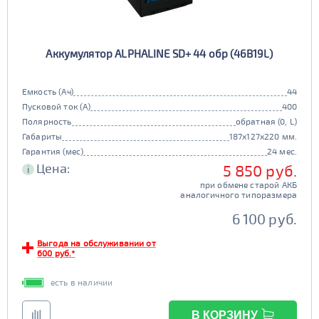
90d23
95d23
110D26
75D26
80D26
85D26
JIS D31
Маркировка
Аккумулятор ALPHALINE SD+ 44 обр (46B19L)
90D26
95D26
105d31
115d31
JIS B20
JIS D33
125d31
95d31
Емкость (Ач)
44
TRUCK 6V
Маркировка
Пусковой ток (А)
400
Полярность
обратная (0, L)
3СТ-215
Габариты
187x127x220 мм.
TRUCK A
Маркировка
Гарантия (мес)
24 мес.
Цена:
5 850 руб.
i
6st132
6st140
при обмене старой АКБ
TRUCK B
Маркировка
аналогичного типоразмера
6st190
6 100 руб.
TRUCK C
Маркировка
Выгода на обслуживании от
600 руб.*
6st225
есть в наличии
Класс
эконом
стандарт
В КОРЗИНУ