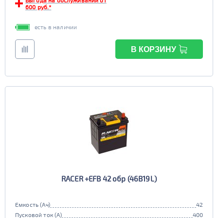
Выгода на обслуживании от
600 руб.*
есть в наличии
В КОРЗИНУ
RACER +EFB 42 обр (46B19L)
Емкость (Ач)
42
Пусковой ток (А)
400