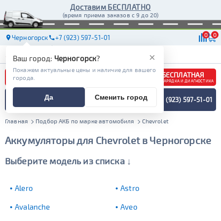
Доставим БЕСПЛАТНО
(время приема заказов с 9 до 20)
0
0
Черногорск
+7 (923) 597-51-01
АКБ
МАСЛА
МАГАЗИНЫ
ДОСТАВКА
×
Ваш город:
Черногорск
?
Покажем актуальные цены и наличие для вашего
БЕСПЛАТНАЯ
города.
ЗАРЯДКА И ДИАГНОСТИКА
ПОДБОР АККУМУЛЯТОРА
Да
Сменить город
+7 (923) 597-51-01
СПЕЦИАЛИСТОМ
МЕНЮ
Главная
Подбор АКБ по марке автомобиля
Chevrolet
Аккумуляторы для Chevrolet в Черногорске
Выберите модель из списка ↓
Alero
Astro
Avalanche
Aveo