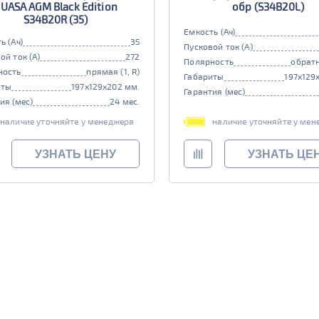
UASA AGM Black Edition
обр (S34B20L)
S34B20R (35)
Емкость (Ач)
ь (Ач)
35
Пусковой ток (А)
ой ток (А)
272
Полярность
обратн
ность
прямая (1, R)
Габариты
197x129
иты
197x129x202 мм.
Гарантия (мес)
ия (мес)
24 мес.
наличие уточняйте у менеджера
наличие уточняйте у мен
УЗНАТЬ ЦЕНУ
УЗНАТЬ ЦЕ