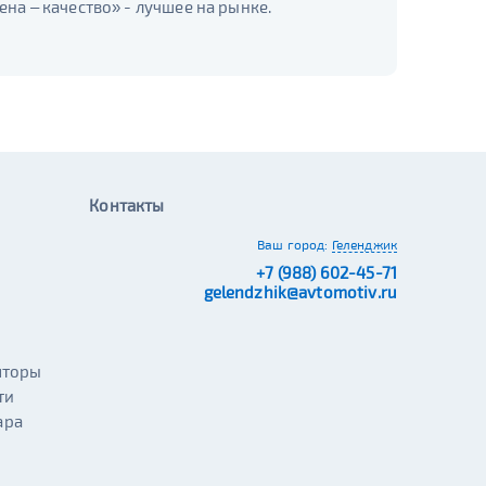
а – качество» - лучшее на рынке.
Контакты
Ваш город:
Геленджик
+7 (988) 602-45-71
gelendzhik@avtomotiv.ru
яторы
ти
ара