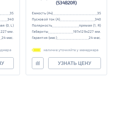
(S34B20R)
35
Емкость (Ач)
35
340
Пусковой ток (А)
340
ая (0, L)
Полярность
прямая (1, R)
x227 мм.
Габариты
197x129x227 мм.
24 мес.
Гарантия (мес)
24 мес.
еджера
наличие уточняйте у менеджера
НУ
УЗНАТЬ ЦЕНУ