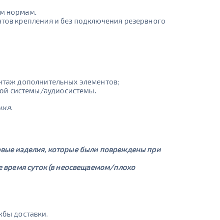
ым нормам.
нтов крепления и без подключения резервного
онтаж дополнительных элементов;
ой системы/аудиосистемы.
ния.
овые изделия, которые были повреждены при
ое время суток (в неосвещаемом/плохо
жбы доставки.