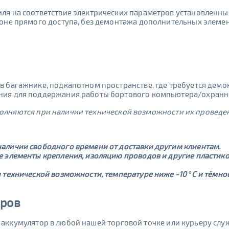
иля на соответствие электрических параметров установленн
зоне прямого доступа, без демонтажа дополнительных элеме
в багажнике, подкапотном пространстве, где требуется дем
ания для поддержания работы бортового компьютера/охранн
полняются при наличии технической возможности их проведе
наличии свободного времени от доставки другим клиентам.
ые элементы крепления, изоляцию проводов и другие пластик
и технической возможности, температуре ниже -10 °С и тёмн
оров
й аккумулятор в любой нашей торговой точке или курьеру слу