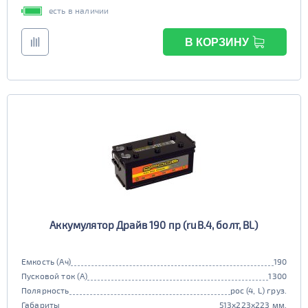
есть в наличии
В КОРЗИНУ
Аккумулятор Драйв 190 пр (ruB.4, болт, BL)
Емкость (Ач)
190
Пусковой ток (А)
1300
Полярность
рос (4, L) груз.
Габариты
513x223x223 мм.