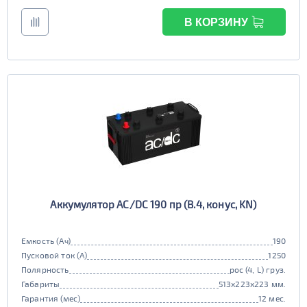
В КОРЗИНУ
Аккумулятор AC/DC 190 пр (B.4, конус, KN)
Емкость (Ач)
190
Пусковой ток (А)
1250
Полярность
рос (4, L) груз.
Габариты
513x223x223 мм.
Гарантия (мес)
12 мес.