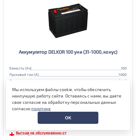
Аккумулятор DELKOR 100 уни (31-1000, конус)
Емкость (Ач)
100
Пусковой ток (А)
1000
Полярность
универсальная (uni)
Габариты
330x172x242 мм.
Мы используем файлы cookie, чтобы обеспечить
Гарантия (мес)
12 мес.
наилучшую работу сайта. Оставаясь с нами, вы даёте
Цена:
17 700 руб.
i
свое согласие на обработку персональных данных
при обмене старой АКБ
согласно
политике
аналогичного типоразмера
OK
18 900 руб.
Выгода на обслуживании от