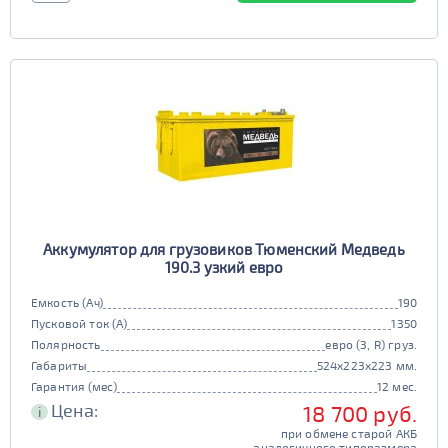
Аккумулятор для грузовиков Тюменский Медведь
190.3 узкий евро
Емкость (Ач)
190
Пусковой ток (А)
1350
Полярность
евро (3, R) груз.
Габариты
524x223x223 мм.
Гарантия (мес)
12 мес.
Цена:
18 700 руб.
i
при обмене старой АКБ
аналогичного типоразмера