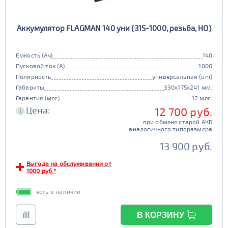
237
238
239
240
Гибридный
СБРОСИТЬ
239
240
243
273
да
нет
Аккумулятор FLAGMAN 140 уни (31S-1000, резьба, HO)
242
274
275
Старт-стоп
276
279
да
нет
Емкость (Ач)
140
Пусковой ток (А)
1000
EFB
Полярность
универсальная (uni)
да
нет
Габариты
330x175x241 мм.
Гарантия (мес)
12 мес.
Цена:
12 700 руб.
i
при обмене старой АКБ
аналогичного типоразмера
13 900 руб.
Выгода на обслуживании от
1000 руб.*
есть в наличии
В КОРЗИНУ