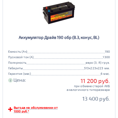
Аккумулятор Драйв 190 обр (B.3, конус, BL)
Емкость (Ач)
190
Пусковой ток (А)
1300
Полярность
евро (3, R) груз.
Габариты
513x223x223 мм.
Гарантия (мес)
6 мес.
Цена:
11 200 руб.
i
при обмене старой АКБ
аналогичного типоразмера
13 400 руб.
Выгода на обслуживании от
1000 руб.*