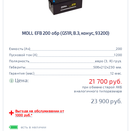
MOLL EFB 200 обр (G51R, B.3, конус, 93200)
Емкость (Ач)
200
Пусковой ток (А)
1200
Полярность
евро (3, R) груз.
Габариты
506x212x230 мм.
Гарантия (мес)
12 мес.
Цена:
21 700 руб.
i
при обмене старой АКБ
аналогичного типоразмера
23 900 руб.
Выгода на обслуживании от
1000 руб.*
есть в наличии