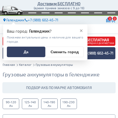
Доставим БЕСПЛАТНО
(время приема заказов с 9 до 19)
0
0
Геленджик
+7 (988) 602-45-71
АКБ
МАСЛА
МАГАЗИНЫ
ДОСТАВКА
×
Ваш город:
Геленджик
?
Покажем актуальные цены и наличие для вашего
БЕСПЛАТНАЯ
города.
ЗАРЯДКА И ДИАГНОСТИКА
ПОДБОР АККУМУЛЯТОРА
Да
Сменить город
+7 (988) 602-45-71
СПЕЦИАЛИСТОМ
МЕНЮ
Главная
Каталог
Грузовые аккумуляторы
Грузовые аккумуляторы в Геленджике
ПОДБОР АКБ ПО МАРКЕ АВТОМОБИЛЯ
90-120
125-140
140-190
190-230
Ач
Ач
Ач
Ач