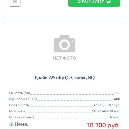
В КОРЗИНУ
Драйв 225 обр (C.3, конус, BL)
Емкость (Ач)
225
Пусковой ток (А)
1400
Полярность
евро (3, R) груз.
Габариты
518x274x230 мм.
Гарантия (мес)
6 мес.
Цена:
18 700 руб.
i