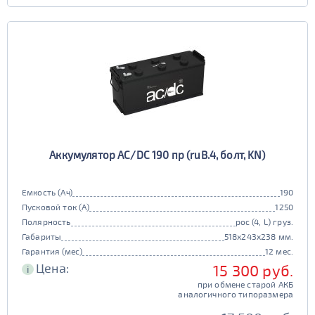
Аккумулятор AC/DC 190 пр (ruB.4, болт, KN)
Емкость (Ач)
190
Пусковой ток (А)
1250
Полярность
рос (4, L) груз.
Габариты
518x243x238 мм.
Гарантия (мес)
12 мес.
Цена:
15 300 руб.
i
при обмене старой АКБ
аналогичного типоразмера