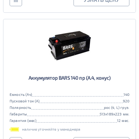
УЗНАТЬ ЦЕНУ
Аккумулятор BARS 140 пр (A.4, конус)
Емкость (Ач)
140
Пусковой ток (А)
920
Полярность
рос (4, L) груз.
Габариты
513x189x223 мм.
Гарантия (мес)
12 мес.
наличие уточняйте у менеджера