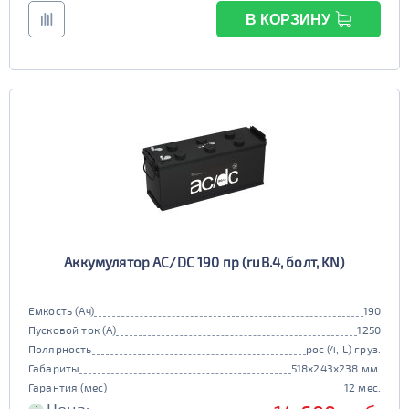
В КОРЗИНУ
Аккумулятор AC/DC 190 пр (ruB.4, болт, KN)
Емкость (Ач)
190
Пусковой ток (А)
1250
Полярность
рос (4, L) груз.
Габариты
518x243x238 мм.
Гарантия (мес)
12 мес.