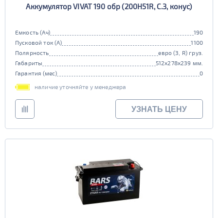
Аккумулятор VIVAT 190 обр (200H51R, C.3, конус)
Емкость (Ач)
190
Пусковой ток (А)
1100
Полярность
евро (3, R) груз.
Габариты
512x278x239 мм.
Гарантия (мес)
0
наличие уточняйте у менеджера
УЗНАТЬ ЦЕНУ