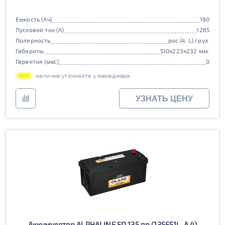
Емкость (Ач)
190
Пусковой ток (А)
1265
Полярность
рос (4, L) груз.
Габариты
510x223x232 мм.
Гарантия (мес)
0
наличие уточняйте у менеджера
УЗНАТЬ ЦЕНУ
Аккумулятор ALPHALINE SD 135 пр (135F51L, A.4)