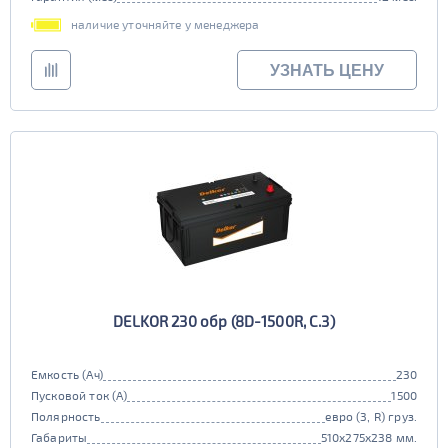
наличие уточняйте у менеджера
УЗНАТЬ ЦЕНУ
DELKOR 230 обр (8D-1500R, C.3)
Емкость (Ач)
230
Пусковой ток (А)
1500
Полярность
евро (3, R) груз.
Габариты
510x275x238 мм.