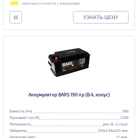
наличие уточняйте у менеджера
УЗНАТЬ ЦЕНУ
Аккумулятор BARS 190 пр (B.4, конус)
Емкость (Ач)
190
Пусковой ток (А)
1250
Полярность
рос (4, L) груз.
Габариты
513x239x223 мм.
Гарантия (мес)
12 мес.