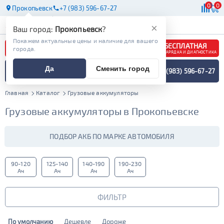
0
0
Прокопьевск
+7 (983) 596-67-27
АКБ
МАСЛА
МАГАЗИНЫ
×
Ваш город:
Прокопьевск
?
Покажем актуальные цены и наличие для вашего
БЕСПЛАТНАЯ
города.
ЗАРЯДКА И ДИАГНОСТИКА
ПОДБОР АККУМУЛЯТОРА
Да
Сменить город
+7 (983) 596-67-27
СПЕЦИАЛИСТОМ
МЕНЮ
Главная
Каталог
Грузовые аккумуляторы
Грузовые аккумуляторы в Прокопьевске
ПОДБОР АКБ ПО МАРКЕ АВТОМОБИЛЯ
90-120
125-140
140-190
190-230
Ач
Ач
Ач
Ач
ФИЛЬТР
По умолчанию
Дешевле
Дороже