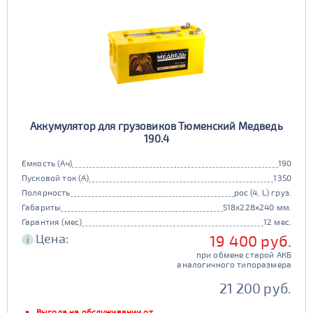
Аккумулятор для грузовиков Тюменский Медведь
190.4
Емкость (Ач)
190
Пусковой ток (А)
1350
Полярность
рос (4, L) груз.
Габариты
518x228x240 мм.
Гарантия (мес)
12 мес.
Цена:
19 400 руб.
i
при обмене старой АКБ
аналогичного типоразмера
21 200 руб.
Выгода на обслуживании от