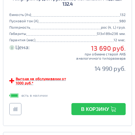
274
275
132.4
Старт-стоп
276
279
да
нет
Емкость (Ач)
132
Пусковой ток (А)
980
EFB
Полярность
рос (4, L) груз.
да
нет
Габариты
513x189x236 мм.
Гарантия (мес)
12 мес.
Цена:
13 690 руб.
i
при обмене старой АКБ
аналогичного типоразмера
14 990 руб.
Выгода на обслуживании от
1000 руб.*
есть в наличии
В КОРЗИНУ