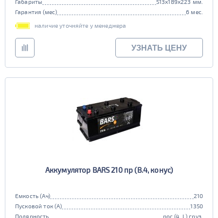
Габариты
513x189x223 мм.
Гарантия (мес)
6 мес.
наличие уточняйте у менеджера
УЗНАТЬ ЦЕНУ
Аккумулятор BARS 210 пр (B.4, конус)
Емкость (Ач)
210
Пусковой ток (А)
1350
Полярность
рос (4, L) груз.