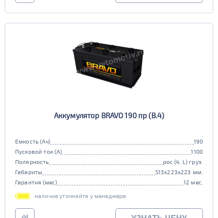
Аккумулятор BRAVO 190 пр (B.4)
Емкость (Ач)
190
Пусковой ток (А)
1100
Полярность
рос (4, L) груз.
Габариты
513x223x223 мм.
Гарантия (мес)
12 мес.
наличие уточняйте у менеджера