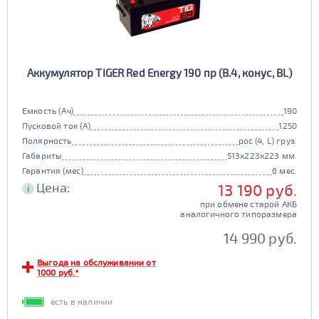
Аккумулятор TIGER Red Energy 190 пр (B.4, конус, BL)
Емкость (Ач)
190
Пусковой ток (А)
1250
Полярность
рос (4, L) груз.
Габариты
513x223x223 мм.
Гарантия (мес)
6 мес.
Цена:
13 190 руб.
i
при обмене старой АКБ
аналогичного типоразмера
14 990 руб.
Выгода на обслуживании от
1000 руб.*
есть в наличии