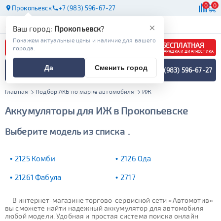
0
0
Прокопьевск
+7 (983) 596-67-27
АКБ
МАСЛА
МАГАЗИНЫ
×
Ваш город:
Прокопьевск
?
Покажем актуальные цены и наличие для вашего
БЕСПЛАТНАЯ
города.
ЗАРЯДКА И ДИАГНОСТИКА
ПОДБОР АККУМУЛЯТОРА
Да
Сменить город
+7 (983) 596-67-27
СПЕЦИАЛИСТОМ
МЕНЮ
Главная
Подбор АКБ по марке автомобиля
ИЖ
Аккумуляторы для ИЖ в Прокопьевске
Выберите модель из списка ↓
2125 Комби
2126 Ода
21261 Фабула
2717
В интернет-магазине торгово-сервисной сети «Автомотив»
вы сможете найти надежный аккумулятор для автомобиля
любой модели. Удобная и простая система поиска онлайн