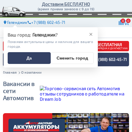
Доставим БЕСПЛАТНО
(время приема заказов с 9 до 19)
0
0
Геленджик
+7 (988) 602-45-71
АКБ
МАСЛА
МАГАЗИНЫ
ДОСТАВКА
×
Ваш город:
Геленджик
?
Покажем актуальные цены и наличие для вашего
БЕСПЛАТНАЯ
города.
ЗАРЯДКА И ДИАГНОСТИКА
ПОДБОР АККУМУЛЯТОРА
Да
Сменить город
+7 (988) 602-45-71
СПЕЦИАЛИСТОМ
МЕНЮ
Главная
О компании
Вакансии в
сети
Автомотив