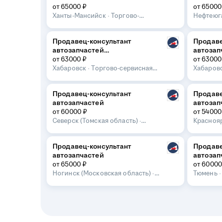
от 65000 ₽
от 65000
Ханты-Мансийск
·
Торгово-
Нефтеюг
сервисная сеть Автомотив
сеть Авт
Продавец-консультант
Продаве
автозапчастей
автозап
(Павловича 20)
от 63000 ₽
от 63000
Хабаровск
·
Торгово-сервисная
Хабаров
сеть Автомотив
сеть Авт
Продавец-консультант
Продаве
автозапчастей
автозап
от 60000 ₽
от 54000
Северск (Томская область)
·
Красноя
Торгово-сервисная сеть
сеть Авт
Автомотив
Продавец-консультант
Продаве
автозапчастей
автозап
от 65000 ₽
от 60000
Ногинск (Московская область)
·
Тюмень
Торгово-сервисная сеть
Автомот
Автомотив