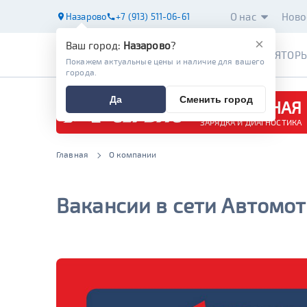
О нас
Ново
Назарово
+7 (913) 511-06-61
×
Ваш город:
Назарово
?
АККУМУЛЯТОР
Покажем актуальные цены и наличие для вашего
города.
Да
Сменить город
БЕСПЛАТНАЯ
ЗАРЯДКА И ДИАГНОСТИКА
Главная
О компании
Вакансии в сети Автомо