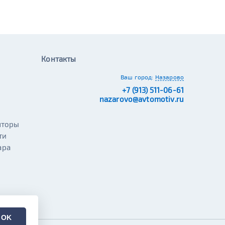
Контакты
Ваш город:
Назарово
+7 (913) 511-06-61
nazarovo@avtomotiv.ru
яторы
ти
ара
OK