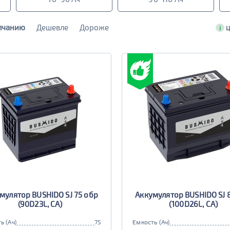
лчанию
Дешевле
Дороже
i
Ц
мулятор BUSHIDO SJ 75 обр
Аккумулятор BUSHIDO SJ 
(90D23L, CA)
(100D26L, CA)
ь (Ач)
75
Емкость (Ач)