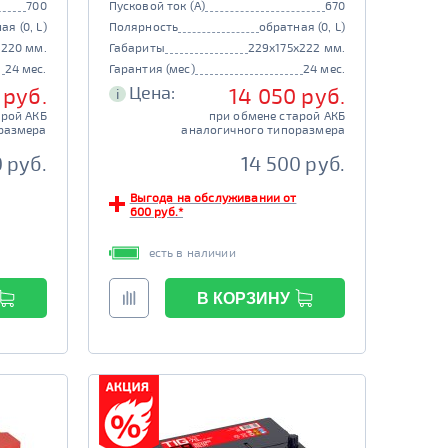
700
Пусковой ток (А)
670
ая (0, L)
Полярность
обратная (0, L)
x220 мм.
Габариты
229x175x222 мм.
24 мес.
Гарантия (мес)
24 мес.
Цена:
 руб.
14 050 руб.
i
арой АКБ
при обмене старой АКБ
размера
аналогичного типоразмера
0 руб.
14 500 руб.
Выгода на обслуживании от
600 руб.*
есть в наличии
В КОРЗИНУ