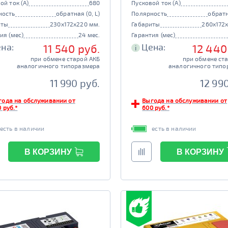
ой ток (А)
680
Пусковой ток (А)
ность
обратная (0, L)
Полярность
обратн
иты
230x172x220 мм.
Габариты
260x172
ия (мес)
24 мес.
Гарантия (мес)
на:
Цена:
11 540 руб.
12 440
i
при обмене старой АКБ
при обмене ст
аналогичного типоразмера
аналогичного типо
11 990 руб.
12 99
года на обслуживании от
Выгода на обслуживании от
 руб.*
600 руб.*
есть в наличии
есть в наличии
В КОРЗИНУ
В КОРЗИНУ