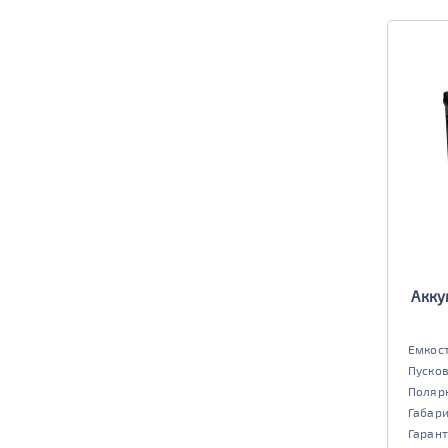
Акку
Емкост
Пусков
Поляр
Габар
Гарант