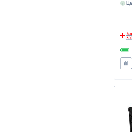
Це
i
Вы
600