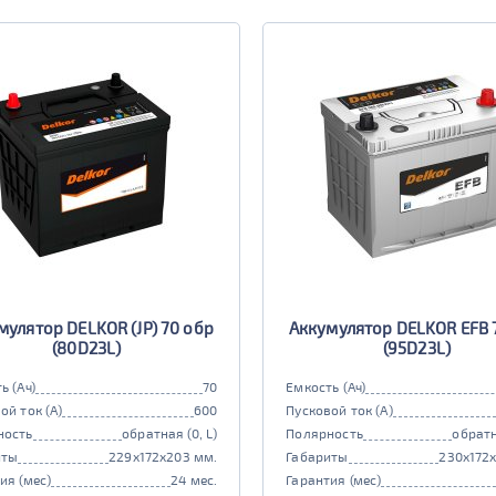
мулятор DELKOR (JP) 70 обр
Аккумулятор DELKOR EFB 
(80D23L)
(95D23L)
ь (Ач)
70
Емкость (Ач)
ой ток (А)
600
Пусковой ток (А)
ность
обратная (0, L)
Полярность
обратн
иты
229x172x203 мм.
Габариты
230x172
ия (мес)
24 мес.
Гарантия (мес)