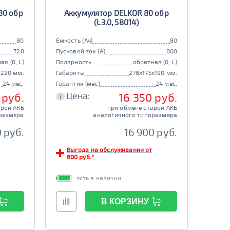
80 обр
Аккумулятор DELKOR 80 обр
(L3.0, 58014)
80
Емкость (Ач)
80
720
Пусковой ток (А)
800
ая (0, L)
Полярность
обратная (0, L)
x220 мм.
Габариты
278x175x190 мм.
24 мес.
Гарантия (мес)
24 мес.
Цена:
 руб.
16 350 руб.
i
арой АКБ
при обмене старой АКБ
размера
аналогичного типоразмера
0 руб.
16 900 руб.
Выгода на обслуживании от
600 руб.*
есть в наличии
В КОРЗИНУ