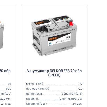
70 обр
Аккумулятор DELKOR EFB 70 обр
(LN3.0)
70
Емкость (Ач)
70
660
Пусковой ток (А)
720
ая (0, L)
Полярность
обратная (0, L)
x220 мм.
Габариты
278x175x190 мм.
24 мес.
Гарантия (мес)
24 мес.