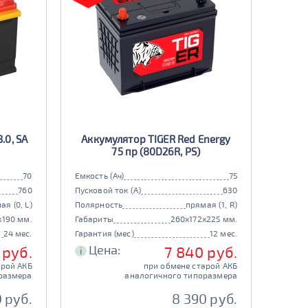
.0, SA
Аккумулятор TIGER Red Energy
75 пр (80D26R, PS)
70
Емкость (Ач)
75
760
Пусковой ток (А)
630
ая (0, L)
Полярность
прямая (1, R)
x190 мм.
Габариты
260x172x225 мм.
24 мес.
Гарантия (мес)
12 мес.
Цена:
 руб.
7 840 руб.
i
арой АКБ
при обмене старой АКБ
размера
аналогичного типоразмера
0 руб.
8 390 руб.