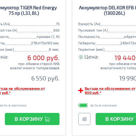
умулятор TIGER Red Energy
Аккумулятор DELKOR EFB 
75 пр (L3.1, BL)
(130D26L)
ь (Ач)
75
Емкость (Ач)
ой ток (А)
650
Пусковой ток (А)
ность
прямая (1, R)
Полярность
обратн
иты
278x175x190 мм.
Габариты
260x172
ия (мес)
6 мес.
Гарантия (мес)
на:
Цена:
6 000 руб.
19 440
i
при обмене старой АКБ
при обмене ст
аналогичного типоразмера
аналогичного типо
6 550 руб.
19 99
года на обслуживании от
Выгода на обслуживании от
 руб.*
600 руб.*
есть в наличии
есть в наличии
В КОРЗИНУ
В КОРЗИНУ