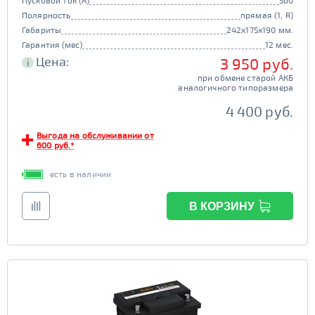
Пусковой ток (А)
560
Полярность
прямая (1, R)
Габариты
242x175x190 мм.
Гарантия (мес)
12 мес.
Цена:
3 950 руб.
i
при обмене старой АКБ
аналогичного типоразмера
4 400 руб.
Выгода на обслуживании от
600 руб.*
есть в наличии
В КОРЗИНУ