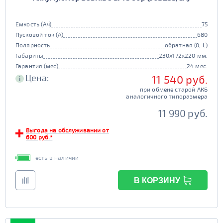
105d31
115d31
JIS B20
JIS D33
125d31
95d31
Емкость (Ач)
75
TRUCK 6V
Маркировка
Пусковой ток (А)
680
Полярность
обратная (0, L)
3СТ-215
Габариты
230x172x220 мм.
TRUCK A
Маркировка
Гарантия (мес)
24 мес.
Цена:
11 540 руб.
i
6st132
6st140
при обмене старой АКБ
TRUCK B
Маркировка
аналогичного типоразмера
6st190
11 990 руб.
TRUCK C
Маркировка
Выгода на обслуживании от
600 руб.*
6st225
есть в наличии
Класс
эконом
стандарт
В КОРЗИНУ
Обслуживаемость
улучшенные
премиум
да
нет
элит
Регион производства