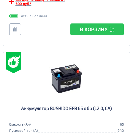
EFB
600 руб.*
да
нет
есть в наличии
В КОРЗИНУ
Аккумулятор BUSHIDO EFB 65 обр (L2.0, CA)
Емкость (Ач)
65
Пусковой ток (А)
640