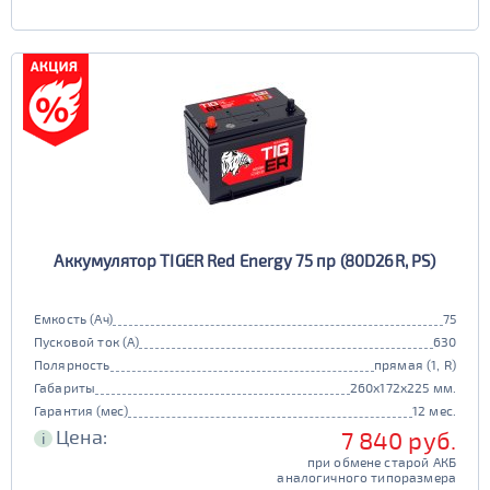
Аккумулятор TIGER Red Energy 75 пр (80D26R, PS)
Емкость (Ач)
75
Пусковой ток (А)
630
Полярность
прямая (1, R)
Габариты
260x172x225 мм.
Гарантия (мес)
12 мес.
Цена:
7 840 руб.
i
при обмене старой АКБ
аналогичного типоразмера