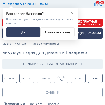
0
0
Назарово
+7 (913) 511-06-61
АКБ
МАСЛА
МАГАЗИНЫ
×
Ваш город:
Назарово
?
Покажем актуальные цены и наличие для вашего
БЕСПЛАТНАЯ
города.
ЗАРЯДКА И ДИАГНОСТИКА
ПОДБОР АККУМУЛЯТОРА
Да
Сменить город
+7 (913) 511-06-61
СПЕЦИАЛИСТОМ
МЕНЮ
Главная
Каталог
Авто аккумуляторы
аккумуляторы для дизеля в Назарово
ПОДБОР АКБ ПО МАРКЕ АВТОМОБИЛЯ
90-110
40-55 Ач
55-70 Ач
70-90 Ач
AGM
EFB
Ач
ФИЛЬТР
По умолчанию
Дешевле
Дороже