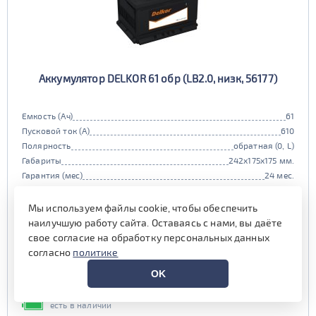
Аккумулятор DELKOR 61 обр (LB2.0, низк, 56177)
Емкость (Ач)
61
Пусковой ток (А)
610
Полярность
обратная (0, L)
Габариты
242x175x175 мм.
Гарантия (мес)
24 мес.
Цена:
12 050 руб.
i
Мы используем файлы cookie, чтобы обеспечить
при обмене старой АКБ
аналогичного типоразмера
наилучшую работу сайта. Оставаясь с нами, вы даёте
свое согласие на обработку персональных данных
12 500 руб.
согласно
политике
Выгода на обслуживании от
OK
600 руб.*
есть в наличии