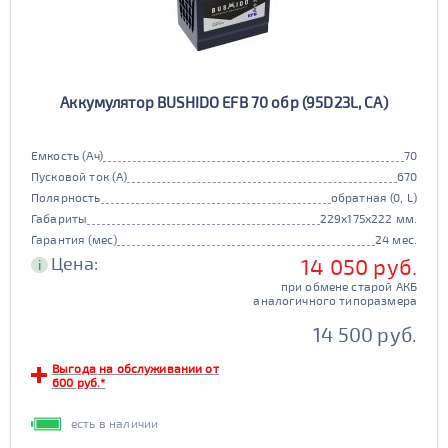
Аккумулятор BUSHIDO EFB 70 обр (95D23L, CA)
Емкость (Ач)
70
Пусковой ток (А)
670
Полярность
обратная (0, L)
Габариты
229x175x222 мм.
Гарантия (мес)
24 мес.
Цена:
14 050 руб.
i
при обмене старой АКБ
аналогичного типоразмера
14 500 руб.
Выгода на обслуживании от
600 руб.*
есть в наличии