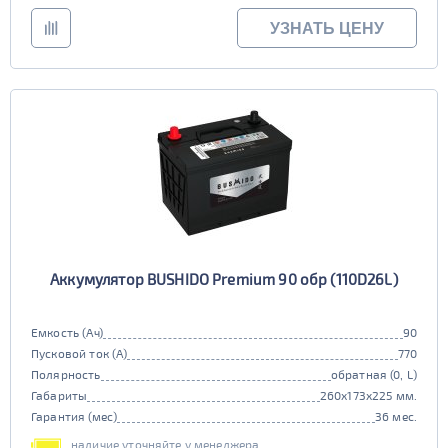
УЗНАТЬ ЦЕНУ
Аккумулятор BUSHIDO Premium 90 обр (110D26L)
Емкость (Ач)
90
Пусковой ток (А)
770
Полярность
обратная (0, L)
Габариты
260x173x225 мм.
Гарантия (мес)
36 мес.
наличие уточняйте у менеджера