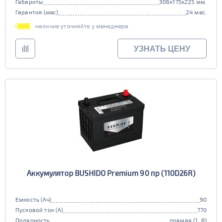
Габариты
306x175x225 мм.
Гарантия (мес)
24 мес.
наличие уточняйте у менеджера
УЗНАТЬ ЦЕНУ
Аккумулятор BUSHIDO Premium 90 пр (110D26R)
Емкость (Ач)
90
Пусковой ток (А)
770
Полярность
прямая (1, R)