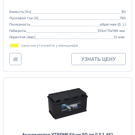
Емкость (Ач)
90
Пусковой ток (А)
790
Полярность
обратная (0, L)
Габариты
353x175x190 мм.
Гарантия (мес)
12 мес.
наличие уточняйте у менеджера
УЗНАТЬ ЦЕНУ
Аккумулятор XTREME Silver 90 пр (L5.1, AK)