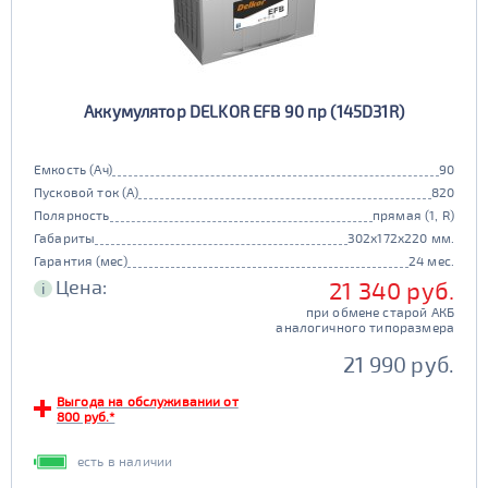
Аккумулятор DELKOR EFB 90 пр (145D31R)
Емкость (Ач)
90
Пусковой ток (А)
820
Полярность
прямая (1, R)
Габариты
302x172x220 мм.
Гарантия (мес)
24 мес.
Цена:
21 340 руб.
i
при обмене старой АКБ
аналогичного типоразмера
21 990 руб.
Выгода на обслуживании от
800 руб.*
есть в наличии