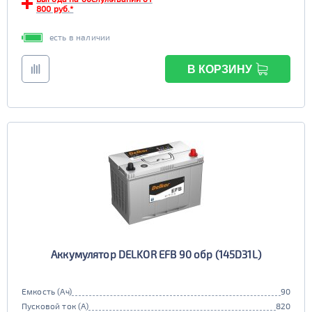
TRUCK C
Маркировка
800 руб.*
6st225
есть в наличии
В КОРЗИНУ
Аккумулятор DELKOR EFB 90 обр (145D31L)
Емкость (Ач)
90
Пусковой ток (А)
820