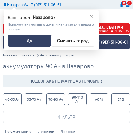
0
0
Назарово
+7 (913) 511-06-61
АКБ
МАСЛА
МАГАЗИНЫ
×
Ваш город:
Назарово
?
Покажем актуальные цены и наличие для вашего
БЕСПЛАТНАЯ
города.
ЗАРЯДКА И ДИАГНОСТИКА
ПОДБОР АККУМУЛЯТОРА
Да
Сменить город
+7 (913) 511-06-61
СПЕЦИАЛИСТОМ
МЕНЮ
Главная
Каталог
Авто аккумуляторы
аккумуляторы 90 Ач в Назарово
ПОДБОР АКБ ПО МАРКЕ АВТОМОБИЛЯ
90-110
40-55 Ач
55-70 Ач
70-90 Ач
AGM
EFB
Ач
ФИЛЬТР
По умолчанию
Дешевле
Дороже