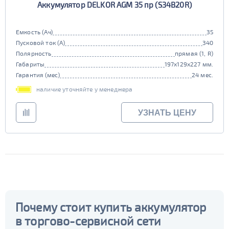
110D26
75D26
Аккумулятор DELKOR AGM 35 пр (S34B20R)
Гибридный
80D26
85D26
JIS D31
Маркировка
501 - 700
СБРОСИТЬ
90D26
95D26
да
нет
Емкость (Ач)
35
105d31
115d31
JIS B20
JIS D33
Пусковой ток (А)
340
Старт-стоп
125d31
95d31
Полярность
прямая (1, R)
TRUCK 6V
Маркировка
Габариты
197x129x227 мм.
да
нет
Гарантия (мес)
24 мес.
EFB
3СТ-215
наличие уточняйте у менеджера
TRUCK A
Маркировка
да
нет
УЗНАТЬ ЦЕНУ
6st132
6st140
TRUCK B
Маркировка
6st190
TRUCK C
Маркировка
6st225
Почему стоит купить аккумулятор
в торгово-сервисной сети