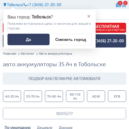
0
0
Тобольск
+7 (3456) 27-20-00
АКБ
МАСЛА
МАГАЗИНЫ
×
Ваш город:
Тобольск
?
Покажем актуальные цены и наличие для вашего
БЕСПЛАТНАЯ
города.
ЗАРЯДКА И ДИАГНОСТИКА
ПОДБОР АККУМУЛЯТОРА
Да
Сменить город
+7 (3456) 27-20-00
СПЕЦИАЛИСТОМ
МЕНЮ
Главная
Каталог
Авто аккумуляторы
авто аккумуляторы 35 Ач в Тобольске
ПОДБОР АКБ ПО МАРКЕ АВТОМОБИЛЯ
90-110
40-55 Ач
55-70 Ач
70-90 Ач
AGM
EFB
Ач
ФИЛЬТР
По умолчанию
Дешевле
Дороже