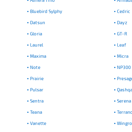
Almera Tino
Armad
Bluebird Sylphy
Cedric
Datsun
Dayz
Gloria
GT-R
Laurel
Leaf
Maxima
Micra
Note
NP300
Prairie
Presag
Pulsar
Qashqa
Sentra
Serena
Teana
Terran
Vanette
Wingr