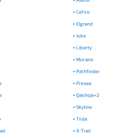
a
Avenir
Cefiro
Elgrand
Juke
Liberty
Murano
Pathfinder
e
Presea
i
Qashqai+2
Skyline
o
Tiida
oad
X-Trail