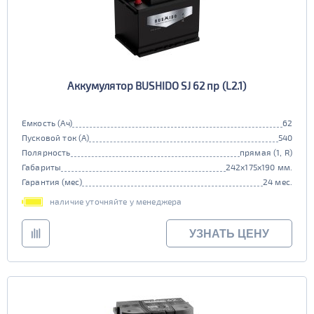
Аккумулятор BUSHIDO SJ 62 пр (L2.1)
Емкость (Ач)
62
Пусковой ток (А)
540
Полярность
прямая (1, R)
Габариты
242x175x190 мм.
Гарантия (мес)
24 мес.
наличие уточняйте у менеджера
УЗНАТЬ ЦЕНУ