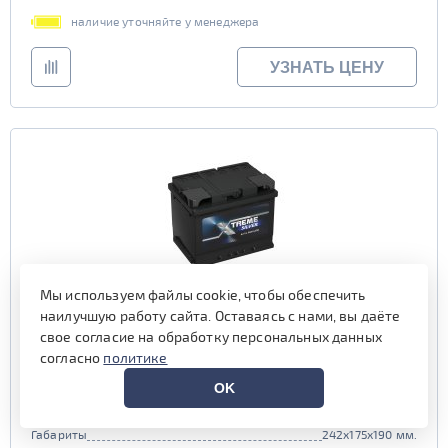
наличие уточняйте у менеджера
УЗНАТЬ ЦЕНУ
Мы используем файлы cookie, чтобы обеспечить
наилучшую работу сайта. Оставаясь с нами, вы даёте
Аккумулятор XTREME Silver 62 обр (L2.0, AK)
свое согласие на обработку персональных данных
согласно
политике
Емкость (Ач)
62
OK
Пусковой ток (А)
560
Полярность
обратная (0, L)
Габариты
242x175x190 мм.