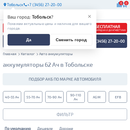
0
0
Тобольск
+7 (3456) 27-20-00
АКБ
МАСЛА
МАГАЗИНЫ
×
Ваш город:
Тобольск
?
Покажем актуальные цены и наличие для вашего
БЕСПЛАТНАЯ
города.
ЗАРЯДКА И ДИАГНОСТИКА
ПОДБОР АККУМУЛЯТОРА
Да
Сменить город
+7 (3456) 27-20-00
СПЕЦИАЛИСТОМ
МЕНЮ
Главная
Каталог
Авто аккумуляторы
аккумуляторы 62 Ач в Тобольске
ПОДБОР АКБ ПО МАРКЕ АВТОМОБИЛЯ
90-110
40-55 Ач
55-70 Ач
70-90 Ач
AGM
EFB
Ач
ФИЛЬТР
По умолчанию
Дешевле
Дороже