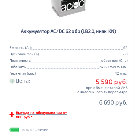
Аккумулятор AC/DC 62 обр (LB2.0, низк, KN)
Емкость (Ач)
62
Пусковой ток (А)
550
Полярность
обратная (0, L)
Габариты
242x175x175 мм.
Гарантия (мес)
12 мес.
Цена:
5 590 руб.
i
при обмене старой АКБ
аналогичного типоразмера
6 690 руб.
Выгода на обслуживании от
600 руб.*
есть в наличии