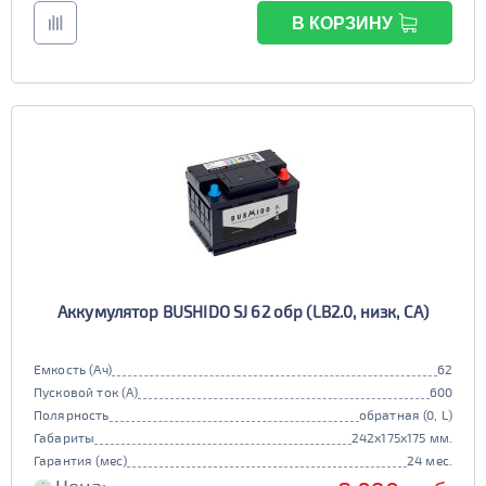
В КОРЗИНУ
Аккумулятор BUSHIDO SJ 62 обр (LB2.0, низк, CA)
Емкость (Ач)
62
Пусковой ток (А)
600
Полярность
обратная (0, L)
Габариты
242x175x175 мм.
Гарантия (мес)
24 мес.