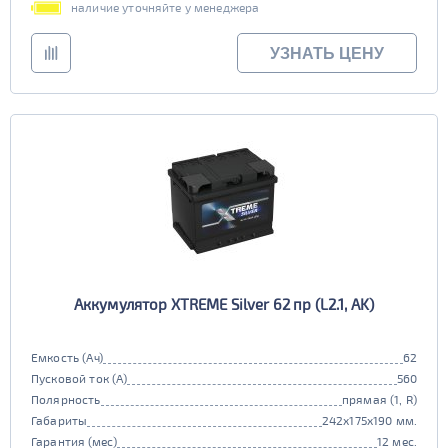
наличие уточняйте у менеджера
УЗНАТЬ ЦЕНУ
Аккумулятор XTREME Silver 62 пр (L2.1, AK)
Емкость (Ач)
62
Пусковой ток (А)
560
Полярность
прямая (1, R)
Габариты
242x175x190 мм.
Гарантия (мес)
12 мес.