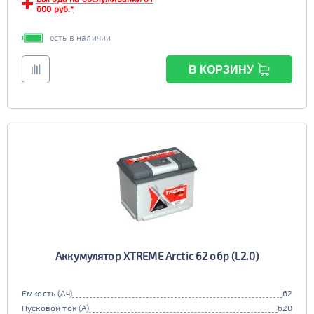
TRUCK C
Маркировка
600 руб.*
6st225
есть в наличии
В КОРЗИНУ
Аккумулятор XTREME Arctic 62 обр (L2.0)
Емкость (Ач)
62
Пусковой ток (А)
620