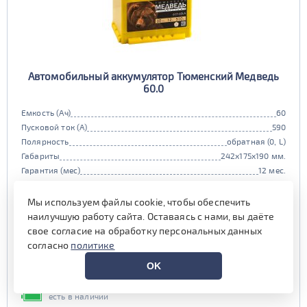
Автомобильный аккумулятор Тюменский Медведь
60.0
Емкость (Ач)
60
Пусковой ток (А)
590
Полярность
обратная (0, L)
Габариты
242x175x190 мм.
Гарантия (мес)
12 мес.
Цена:
6 290 руб.
i
Мы используем файлы cookie, чтобы обеспечить
при обмене старой АКБ
аналогичного типоразмера
наилучшую работу сайта. Оставаясь с нами, вы даёте
свое согласие на обработку персональных данных
7 390 руб.
согласно
политике
Выгода на обслуживании от
OK
600 руб.*
есть в наличии