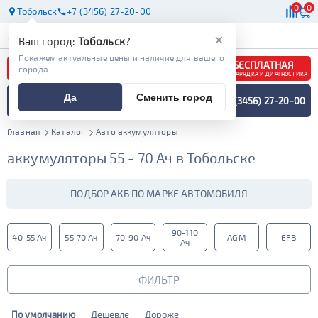
0
0
Тобольск
+7 (3456) 27-20-00
АКБ
МАСЛА
МАГАЗИНЫ
×
Ваш город:
Тобольск
?
Покажем актуальные цены и наличие для вашего
БЕСПЛАТНАЯ
города.
ЗАРЯДКА И ДИАГНОСТИКА
ПОДБОР АККУМУЛЯТОРА
Да
Сменить город
+7 (3456) 27-20-00
СПЕЦИАЛИСТОМ
МЕНЮ
Главная
Каталог
Авто аккумуляторы
аккумуляторы 55 - 70 Ач в Тобольске
ПОДБОР АКБ ПО МАРКЕ АВТОМОБИЛЯ
90-110
40-55 Ач
55-70 Ач
70-90 Ач
AGM
EFB
Ач
ФИЛЬТР
По умолчанию
Дешевле
Дороже