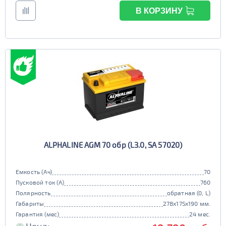
В КОРЗИНУ
ALPHALINE AGM 70 обр (L3.0, SA 57020)
Емкость (Ач)
70
Пусковой ток (А)
760
Полярность
обратная (0, L)
Габариты
278x175x190 мм.
Гарантия (мес)
24 мес.