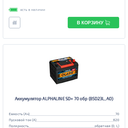
есть в наличии
В КОРЗИНУ
Аккумулятор ALPHALINE SD+ 70 обр (85D23L, AO)
Емкость (Ач)
70
Пусковой ток (А)
620
Полярность
обратная (0, L)