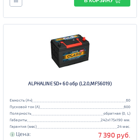
В КОРЗИНУ
ALPHALINE SD+ 60 обр (L2.0,MF56019)
Емкость (Ач)
60
Пусковой ток (А)
600
Полярность
обратная (0, L)
Габариты
242x175x190 мм.
Гарантия (мес)
24 мес.
Цена:
7 390 руб.
i