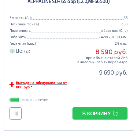
ALPHALINE SD+ 65 обр (L2.0,MF56500)
Емкость (Ач)
65
Пусковой ток (А)
650
Полярность
обратная (0, L)
Габариты
242x175x190 мм.
Гарантия (мес)
24 мес.
Цена:
8 590 руб.
i
при обмене старой АКБ
аналогичного типоразмера
9 690 руб.
Выгода на обслуживании от
600 руб.*
есть в наличии
В КОРЗИНУ