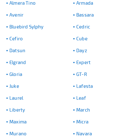
Almera Tino
Armada
Avenir
Bassara
Bluebird Sylphy
Cedric
Cefiro
Cube
Datsun
Dayz
Elgrand
Expert
Gloria
GT-R
Juke
Lafesta
Laurel
Leaf
Liberty
March
Maxima
Micra
Murano
Navara