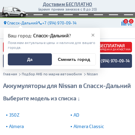
Доставим БЕСПЛАТНО
(время приема заказов с 8 до 20)
0
0
Спасск-Дальний
+7 (914) 970-09-14
АКБ
МАСЛА
МАГАЗИНЫ
ДОСТАВКА
×
Ваш город:
Спасск-Дальний
?
Покажем актуальные цены и наличие для вашего
БЕСПЛАТНАЯ
города.
ЗАРЯДКА И ДИАГНОСТИКА
ПОДБОР АККУМУЛЯТОРА
Да
Сменить город
+7 (914) 970-09-14
СПЕЦИАЛИСТОМ
МЕНЮ
Главная
Подбор АКБ по марке автомобиля
Nissan
Аккумуляторы для Nissan в Спасск-Дальний
Выберите модель из списка ↓
350Z
AD
Almera
Almera Classic