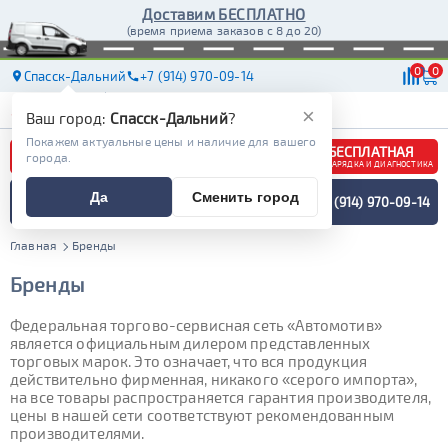
Доставим БЕСПЛАТНО
(время приема заказов с 8 до 20)
0
0
Спасск-Дальний
+7 (914) 970-09-14
АКБ
МАСЛА
МАГАЗИНЫ
ДОСТАВКА
×
Ваш город:
Спасск-Дальний
?
Покажем актуальные цены и наличие для вашего
БЕСПЛАТНАЯ
города.
ЗАРЯДКА И ДИАГНОСТИКА
ПОДБОР АККУМУЛЯТОРА
Да
Сменить город
+7 (914) 970-09-14
СПЕЦИАЛИСТОМ
МЕНЮ
Главная
Бренды
Бренды
Федеральная торгово-сервисная сеть «Автомотив»
является официальным дилером представленных
торговых марок. Это означает, что вся продукция
действительно фирменная, никакого «серого импорта»,
на все товары распространяется гарантия производителя,
цены в нашей сети соответствуют рекомендованным
производителями.