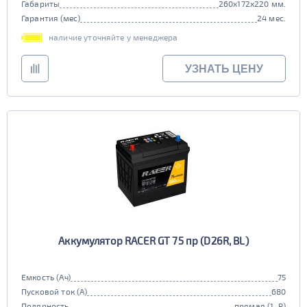
Габариты
260x172x220 мм.
Гарантия (мес)
24 мес.
наличие уточняйте у менеджера
УЗНАТЬ ЦЕНУ
Аккумулятор RACER GT 75 пр (D26R, BL)
Емкость (Ач)
75
Пусковой ток (А)
680
Полярность
прямая (1, R)