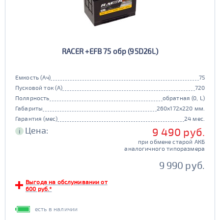
RACER +EFB 75 обр (95D26L)
Емкость (Ач)
75
Пусковой ток (А)
720
Полярность
обратная (0, L)
Габариты
260x172x220 мм.
Гарантия (мес)
24 мес.
Цена:
9 490 руб.
i
при обмене старой АКБ
аналогичного типоразмера
9 990 руб.
Выгода на обслуживании от
600 руб.*
есть в наличии