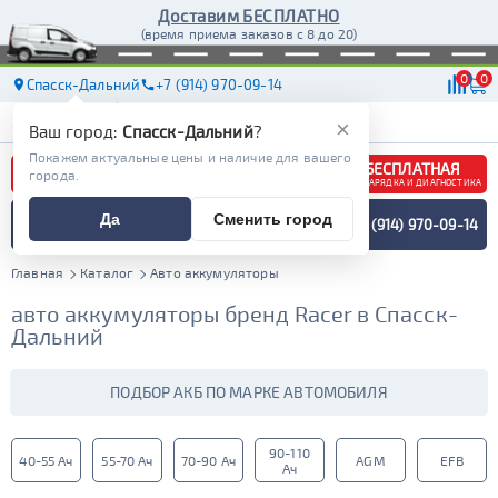
Доставим БЕСПЛАТНО
(время приема заказов с 8 до 20)
0
0
Спасск-Дальний
+7 (914) 970-09-14
АКБ
МАСЛА
МАГАЗИНЫ
ДОСТАВКА
×
Ваш город:
Спасск-Дальний
?
Покажем актуальные цены и наличие для вашего
БЕСПЛАТНАЯ
города.
ЗАРЯДКА И ДИАГНОСТИКА
ПОДБОР АККУМУЛЯТОРА
Да
Сменить город
+7 (914) 970-09-14
СПЕЦИАЛИСТОМ
МЕНЮ
Главная
Каталог
Авто аккумуляторы
авто аккумуляторы бренд Racer в Спасск-
Дальний
ПОДБОР АКБ ПО МАРКЕ АВТОМОБИЛЯ
90-110
40-55 Ач
55-70 Ач
70-90 Ач
AGM
EFB
Ач