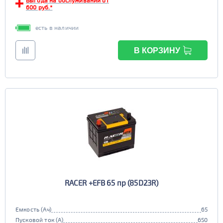
Выгода на обслуживании от
600 руб.*
есть в наличии
В КОРЗИНУ
RACER +EFB 65 пр (85D23R)
Емкость (Ач)
65
Пусковой ток (А)
650