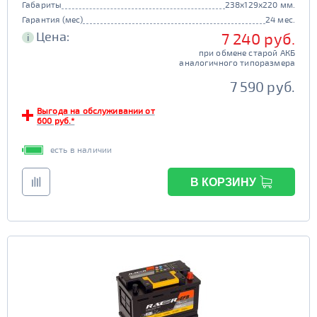
Габариты
238x129x220 мм.
Yuasa
Racer
Гарантия (мес)
24 мес.
Buran
Mutlu
Цена:
7 240 руб.
i
DELKOR
AC/DC
при обмене старой АКБ
аналогичного типоразмера
JOKER
Exide
7 590 руб.
Тюменский Медведь
Bravo
Выгода на обслуживании от
Tyumen Batbear
MOLL
600 руб.*
Varta
Bosch
есть в наличии
Flagman
BatBear
Tiger
ЯМАЛ
В КОРЗИНУ
FB
SuperNova
Драйв
Solite
Deta
Tyumen Battery
Bars
Емкость (Ач)
1 - 40