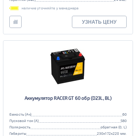
наличие уточняйте у менеджера
УЗНАТЬ ЦЕНУ
Аккумулятор RACER GT 60 обр (D23L, BL)
Емкость (Ач)
60
Пусковой ток (А)
580
Полярность
обратная (0, L)
Габариты
230x172x220 мм.