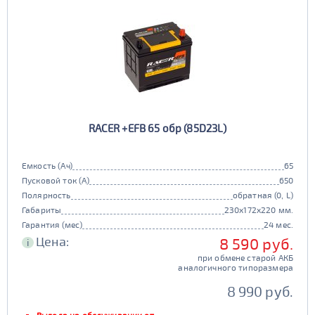
RACER +EFB 65 обр (85D23L)
Емкость (Ач)
65
Пусковой ток (А)
650
Полярность
обратная (0, L)
Габариты
230x172x220 мм.
Гарантия (мес)
24 мес.
Цена:
8 590 руб.
i
при обмене старой АКБ
аналогичного типоразмера
8 990 руб.