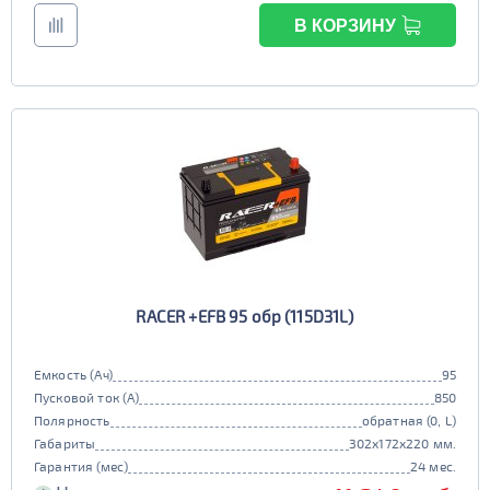
В КОРЗИНУ
RACER +EFB 95 обр (115D31L)
Емкость (Ач)
95
Пусковой ток (А)
850
Полярность
обратная (0, L)
Габариты
302x172x220 мм.
Гарантия (мес)
24 мес.