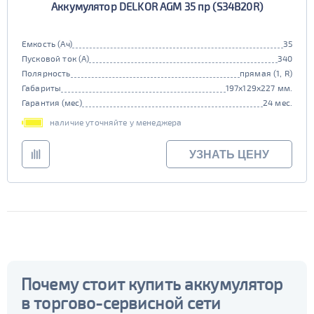
110D26
75D26
Аккумулятор DELKOR AGM 35 пр (S34B20R)
Гибридный
80D26
85D26
JIS D31
Маркировка
501 - 700
СБРОСИТЬ
90D26
95D26
да
нет
Емкость (Ач)
35
105d31
115d31
JIS B20
JIS D33
Пусковой ток (А)
340
Старт-стоп
125d31
95d31
Полярность
прямая (1, R)
TRUCK 6V
Маркировка
Габариты
197x129x227 мм.
да
нет
Гарантия (мес)
24 мес.
EFB
3СТ-215
наличие уточняйте у менеджера
TRUCK A
Маркировка
да
нет
УЗНАТЬ ЦЕНУ
6st132
6st140
TRUCK B
Маркировка
6st190
TRUCK C
Маркировка
6st225
Почему стоит купить аккумулятор
в торгово-сервисной сети