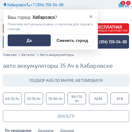
0
0
Хабаровск
+7 (914) 159-54-99
АКБ
МАСЛА
МАГАЗИНЫ
×
Ваш город:
Хабаровск
?
Покажем актуальные цены и наличие для вашего
БЕСПЛАТНАЯ
города.
ЗАРЯДКА И ДИАГНОСТИКА
ПОДБОР АККУМУЛЯТОРА
Да
Сменить город
+7 (914) 159-54-99
СПЕЦИАЛИСТОМ
МЕНЮ
Главная
Каталог
Авто аккумуляторы
авто аккумуляторы 35 Ач в Хабаровске
ПОДБОР АКБ ПО МАРКЕ АВТОМОБИЛЯ
90-110
40-55 Ач
55-70 Ач
70-90 Ач
AGM
EFB
Ач
ФИЛЬТР
По умолчанию
Дешевле
Дороже