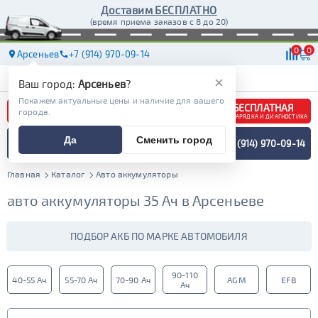
Доставим БЕСПЛАТНО
(время приема заказов с 8 до 20)
0
0
Арсеньев
+7 (914) 970-09-14
АКБ
МАСЛА
МАГАЗИНЫ
ДОСТАВКА
×
Ваш город:
Арсеньев
?
Покажем актуальные цены и наличие для вашего
БЕСПЛАТНАЯ
города.
ЗАРЯДКА И ДИАГНОСТИКА
ПОДБОР АККУМУЛЯТОРА
Да
Сменить город
+7 (914) 970-09-14
СПЕЦИАЛИСТОМ
МЕНЮ
Главная
Каталог
Авто аккумуляторы
авто аккумуляторы 35 Ач в Арсеньеве
ПОДБОР АКБ ПО МАРКЕ АВТОМОБИЛЯ
90-110
40-55 Ач
55-70 Ач
70-90 Ач
AGM
EFB
Ач