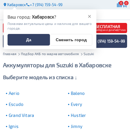
0
0
Хабаровск
+7 (914) 159-54-99
АКБ
МАСЛА
МАГАЗИНЫ
×
Ваш город:
Хабаровск
?
Покажем актуальные цены и наличие для вашего
БЕСПЛАТНАЯ
города.
ЗАРЯДКА И ДИАГНОСТИКА
ПОДБОР АККУМУЛЯТОРА
Да
Сменить город
+7 (914) 159-54-99
СПЕЦИАЛИСТОМ
МЕНЮ
Главная
Подбор АКБ по марке автомобиля
Suzuki
Аккумуляторы для Suzuki в Хабаровске
Выберите модель из списка ↓
Aerio
Baleno
Escudo
Every
Grand Vitara
Hustler
Ignis
Jimny