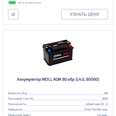
есть в наличии
90D26
95D26
105d31
115d31
JIS B20
JIS D33
125d31
95d31
УЗНАТЬ ЦЕНУ
TRUCK 6V
Маркировка
3СТ-215
TRUCK A
Маркировка
6st132
6st140
TRUCK B
Маркировка
6st190
TRUCK C
Маркировка
Аккумулятор MOLL AGM 80 обр (L4.0, 80080)
6st225
Класс
Емкость (Ач)
80
эконом
стандарт
Пусковой ток (А)
800
Обслуживаемость
улучшенные
премиум
Полярность
обратная (0, L)
да
нет
Габариты
315x175x190 мм.
элит
Гарантия (мес)
24 мес.
Регион производства