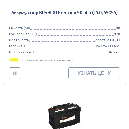
EFB
Аккумулятор BUSHIDO Premium 90 обр (L4.0, 59095)
да
нет
Емкость (Ач)
90
Пусковой ток (А)
920
Полярность
обратная (0, L)
Габариты
315x175x190 мм.
Гарантия (мес)
36 мес.
наличие уточняйте у менеджера
УЗНАТЬ ЦЕНУ