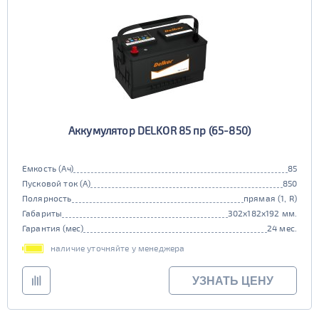
Аккумулятор DELKOR 85 пр (65-850)
Емкость (Ач)
85
Пусковой ток (А)
850
Полярность
прямая (1, R)
Габариты
302x182x192 мм.
Гарантия (мес)
24 мес.
наличие уточняйте у менеджера
УЗНАТЬ ЦЕНУ