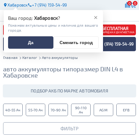
0
0
Хабаровск
+7 (914) 159-54-99
АКБ
МАСЛА
МАГАЗИНЫ
×
Ваш город:
Хабаровск
?
Покажем актуальные цены и наличие для вашего
БЕСПЛАТНАЯ
города.
ЗАРЯДКА И ДИАГНОСТИКА
ПОДБОР АККУМУЛЯТОРА
Да
Сменить город
+7 (914) 159-54-99
СПЕЦИАЛИСТОМ
МЕНЮ
Главная
Каталог
Авто аккумуляторы
авто аккумуляторы типоразмер DIN L4 в
Хабаровске
ПОДБОР АКБ ПО МАРКЕ АВТОМОБИЛЯ
90-110
40-55 Ач
55-70 Ач
70-90 Ач
AGM
EFB
Ач
ФИЛЬТР