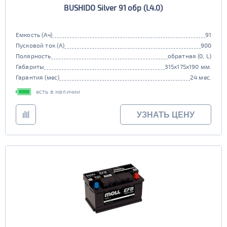
BUSHIDO Silver 91 обр (L4.0)
90D26
95D26
105d31
115d31
JIS B20
JIS D33
125d31
95d31
Емкость (Ач)
91
TRUCK 6V
Маркировка
Пусковой ток (А)
900
Полярность
обратная (0, L)
3СТ-215
Габариты
315x175x190 мм.
TRUCK A
Маркировка
Гарантия (мес)
24 мес.
6st132
6st140
есть в наличии
TRUCK B
Маркировка
УЗНАТЬ ЦЕНУ
6st190
TRUCK C
Маркировка
6st225
Класс
эконом
стандарт
Обслуживаемость
улучшенные
премиум
да
нет
элит
Регион производства