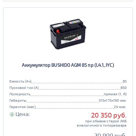
EFB
да
нет
Аккумулятор BUSHIDO AGM 85 пр (L4.1, JYC)
Емкость (Ач)
85
Пусковой ток (А)
850
Полярность
прямая (1, R)
Габариты
315x175x190 мм.
Гарантия (мес)
24 мес.
Цена:
20 350 руб.
i
при обмене старой АКБ
аналогичного типоразмера
20 900 руб.