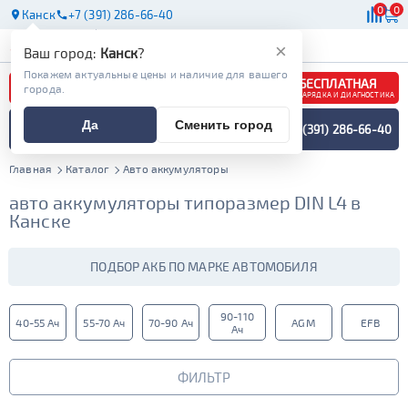
0
0
Канск
+7 (391) 286-66-40
АКБ
МАСЛА
МАГАЗИНЫ
×
Ваш город:
Канск
?
Покажем актуальные цены и наличие для вашего
БЕСПЛАТНАЯ
города.
ЗАРЯДКА И ДИАГНОСТИКА
ПОДБОР АККУМУЛЯТОРА
Да
Сменить город
+7 (391) 286-66-40
СПЕЦИАЛИСТОМ
МЕНЮ
Главная
Каталог
Авто аккумуляторы
авто аккумуляторы типоразмер DIN L4 в
Канске
ПОДБОР АКБ ПО МАРКЕ АВТОМОБИЛЯ
90-110
40-55 Ач
55-70 Ач
70-90 Ач
AGM
EFB
Ач
ФИЛЬТР