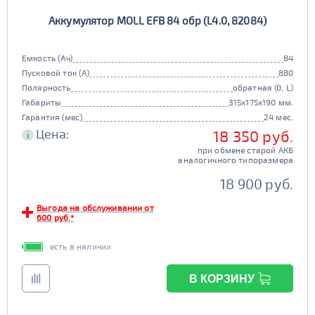
Европа
Казахстан
Аккумулятор MOLL EFB 84 обр (L4.0, 82084)
Длина (мм)
Китай
Россия
Белоруссия
Чехия
100 - 200
Емкость (Ач)
84
Ширина (мм)
Пусковой ток (А)
880
Ю. Корея
Япония
Полярность
обратная (0, L)
50 - 150
201 - 250
Высота (мм)
Габариты
315x175x190 мм.
Гарантия (мес)
24 мес.
100 - 180
151 - 200
Цена:
18 350 руб.
251 - 300
i
Напряжение (Вольт)
при обмене старой АКБ
12В
6В
аналогичного типоразмера
181 - 195
201 - 300
Технологии
301 - 340
18 900 руб.
AGM
196 - 300
Выгода на обслуживании от
341 - 500
ПОКАЗАТЬ
600 руб.*
да
нет
Гибридный
есть в наличии
501 - 700
СБРОСИТЬ
да
нет
В КОРЗИНУ
Старт-стоп
да
нет