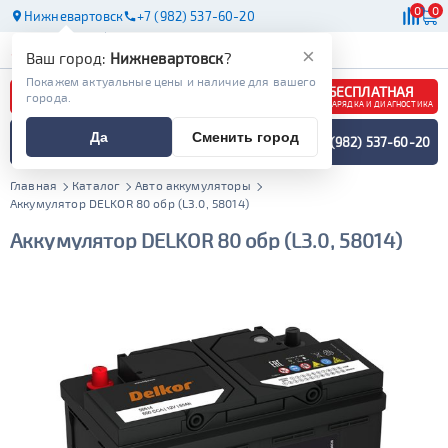
0
0
Нижневартовск
+7 (982) 537-60-20
АКБ
МАСЛА
МАГАЗИНЫ
×
Ваш город:
Нижневартовск
?
Покажем актуальные цены и наличие для вашего
БЕСПЛАТНАЯ
города.
ЗАРЯДКА И ДИАГНОСТИКА
ПОДБОР АККУМУЛЯТОРА
Да
Сменить город
+7 (982) 537-60-20
СПЕЦИАЛИСТОМ
МЕНЮ
Главная
Каталог
Авто аккумуляторы
Аккумулятор DELKOR 80 обр (L3.0, 58014)
Аккумулятор DELKOR 80 обр (L3.0, 58014)