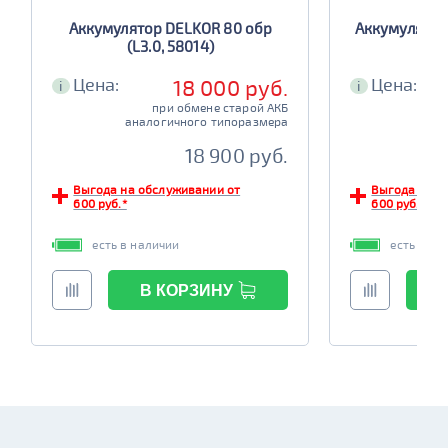
Аккумулятор DELKOR 80 обр
Аккумулятор
(L3.0, 58014)
(
Цена:
Цена:
18 000 руб.
i
i
при обмене старой АКБ
аналогичного типоразмера
ана
18 900 руб.
Выгода на обслуживании от
Выгода на о
600 руб.*
600 руб.*
есть в наличии
есть в на
В КОРЗИНУ