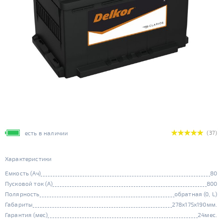
есть в наличии
(37)
Характеристики
Емкость (Ач)
80
Пусковой ток (А)
800
Полярность
обратная (0, L)
Габариты
278x175x190мм.
Гарантия (мес)
24мес.