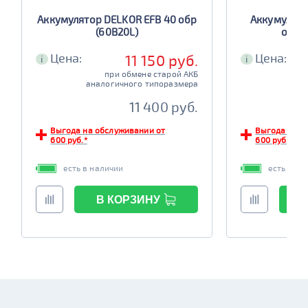
Аккумулятор DELKOR EFB 40 обр
Аккумулято
(60B20L)
обр (
Цена:
Цена:
11 150 руб.
i
i
при обмене старой АКБ
аналогичного типоразмера
ана
11 400 руб.
Выгода на обслуживании от
Выгода на о
600 руб.*
600 руб.*
есть в наличии
есть в на
В КОРЗИНУ