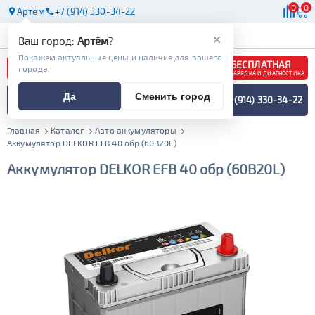
0
0
Артём
+7 (914) 330-34-22
АКБ
МАСЛА
МАГАЗИНЫ
×
Ваш город:
Артём
?
Покажем актуальные цены и наличие для вашего
БЕСПЛАТНАЯ
города.
ЗАРЯДКА И ДИАГНОСТИКА
ПОДБОР АККУМУЛЯТОРА
Да
Сменить город
+7 (914) 330-34-22
СПЕЦИАЛИСТОМ
МЕНЮ
Главная
Каталог
Авто аккумуляторы
Аккумулятор DELKOR EFB 40 обр (60B20L)
Аккумулятор DELKOR EFB 40 обр (60B20L)