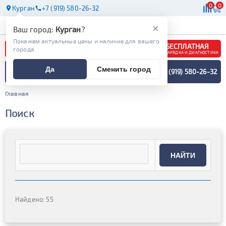
0
0
Курган
+7 (919) 580-26-32
АКБ
МАСЛА
МАГАЗИНЫ
×
Ваш город:
Курган
?
Покажем актуальные цены и наличие для вашего
БЕСПЛАТНАЯ
города.
ЗАРЯДКА И ДИАГНОСТИКА
ПОДБОР АККУМУЛЯТОРА
Да
Сменить город
+7 (919) 580-26-32
СПЕЦИАЛИСТОМ
МЕНЮ
Главная
Поиск
НАЙТИ
Найдено: 55