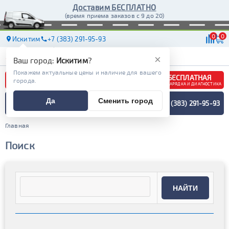
Доставим БЕСПЛАТНО
(время приема заказов с 9 до 20)
0
0
Искитим
+7 (383) 291-95-93
АКБ
МАСЛА
МАГАЗИНЫ
ДОСТАВКА
×
Ваш город:
Искитим
?
Покажем актуальные цены и наличие для вашего
БЕСПЛАТНАЯ
города.
ЗАРЯДКА И ДИАГНОСТИКА
ПОДБОР АККУМУЛЯТОРА
Да
Сменить город
+7 (383) 291-95-93
СПЕЦИАЛИСТОМ
МЕНЮ
Главная
Поиск
НАЙТИ