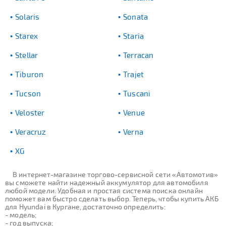
Solaris
Sonata
Starex
Staria
Stellar
Terracan
Tiburon
Trajet
Tucson
Tuscani
Veloster
Venue
Veracruz
Verna
XG
В интернет-магазине торгово-сервисной сети «Автомотив»
вы сможете найти надежный аккумулятор для автомобиля
любой модели. Удобная и простая система поиска онлайн
поможет вам быстро сделать выбор. Теперь, чтобы купить АКБ
для Hyundai в Кургане, достаточно определить:
- модель;
- год выпуска;