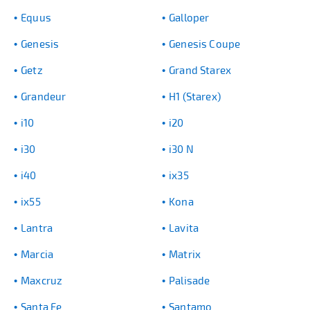
Equus
Galloper
Genesis
Genesis Coupe
Getz
Grand Starex
Grandeur
H1 (Starex)
i10
i20
i30
i30 N
i40
ix35
ix55
Kona
Lantra
Lavita
Marcia
Matrix
Maxcruz
Palisade
Santa Fe
Santamo