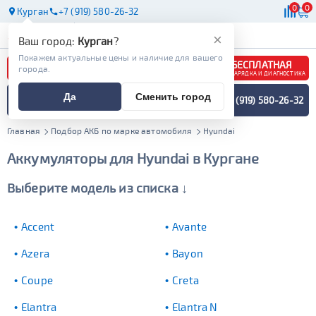
0
0
Курган
+7 (919) 580-26-32
АКБ
МАСЛА
МАГАЗИНЫ
×
Ваш город:
Курган
?
Покажем актуальные цены и наличие для вашего
БЕСПЛАТНАЯ
города.
ЗАРЯДКА И ДИАГНОСТИКА
ПОДБОР АККУМУЛЯТОРА
Да
Сменить город
+7 (919) 580-26-32
СПЕЦИАЛИСТОМ
МЕНЮ
Главная
Подбор АКБ по марке автомобиля
Hyundai
Аккумуляторы для Hyundai в Кургане
Выберите модель из списка ↓
Accent
Avante
Azera
Bayon
Coupe
Creta
Elantra
Elantra N