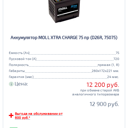
Аккумулятор MOLL XTRA CHARGE 75 пр (D26R, 75075)
Емкость (Ач)
75
Пусковой ток (А)
720
Полярность
прямая (1, R)
Габариты
260x172x221 мм.
Гарантия (мес)
24 мес.
Цена:
12 200 руб.
i
при обмене старой АКБ
аналогичного типоразмера
12 900 руб.
Выгода на обслуживании от
600 руб.*