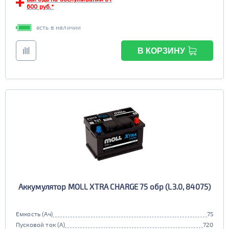
TRUCK C
Маркировка
600 руб.*
6st225
есть в наличии
В КОРЗИНУ
Аккумулятор MOLL XTRA CHARGE 75 обр (L3.0, 84075)
Емкость (Ач)
75
Пусковой ток (А)
720