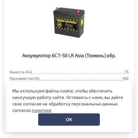
Аккумулятор 6СТ-50 LR Asia (Тюмень) обр.
Емкость (Ач)
75
Пусковой ток (А)
700
Полярность
обратная (0, L)
Мы используем файлы cookie, чтобы обеспечить
Габариты
236x129x220 мм.
наилучшую работу сайта. Оставаясь с нами, вы даёте
Гарантия (мес)
12 мес.
свое согласие на обработку персональных данных
наличие уточняйте у менеджера
согласно
политике
OK
УЗНАТЬ ЦЕНУ