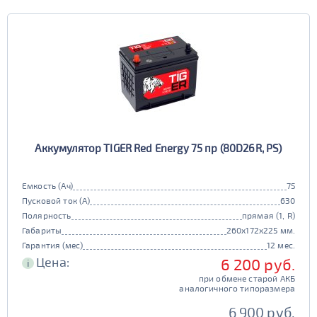
Аккумулятор TIGER Red Energy 75 пр (80D26R, PS)
Емкость (Ач)
75
Пусковой ток (А)
630
Полярность
прямая (1, R)
Габариты
260x172x225 мм.
Гарантия (мес)
12 мес.
Цена:
6 200 руб.
i
при обмене старой АКБ
аналогичного типоразмера
6 900 руб.