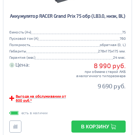
Аккумулятор RACER Grand Prix 75 обр (LB3.0, низк, BL)
Емкость (Ач)
75
Пусковой ток (А)
760
Полярность
обратная (0, L)
Габариты
278x175x175 мм.
Гарантия (мес)
24 мес.
Цена:
8 990 руб.
i
при обмене старой АКБ
аналогичного типоразмера
9 690 руб.
Выгода на обслуживании от
600 руб.*
есть в наличии
В КОРЗИНУ