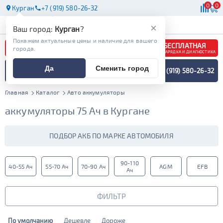
0
0
Курган
+7 (919) 580-26-32
АКБ
МАСЛА
МАГАЗИНЫ
×
Ваш город:
Курган
?
Покажем актуальные цены и наличие для вашего
БЕСПЛАТНАЯ
города.
ЗАРЯДКА И ДИАГНОСТИКА
ПОДБОР АККУМУЛЯТОРА
Да
Сменить город
+7 (919) 580-26-32
СПЕЦИАЛИСТОМ
МЕНЮ
Главная
Каталог
Авто аккумуляторы
аккумуляторы 75 Ач в Кургане
ПОДБОР АКБ ПО МАРКЕ АВТОМОБИЛЯ
90-110
40-55 Ач
55-70 Ач
70-90 Ач
AGM
EFB
Ач
ФИЛЬТР
По умолчанию
Дешевле
Дороже