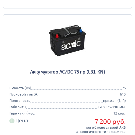
Аккумулятор AC/DC 75 пр (L3.1, KN)
Емкость (Ач)
75
Пусковой ток (А)
610
Полярность
прямая (1, R)
Габариты
278x175x190 мм.
Гарантия (мес)
12 мес.
Цена:
7 200 руб.
i
при обмене старой АКБ
аналогичного типоразмера