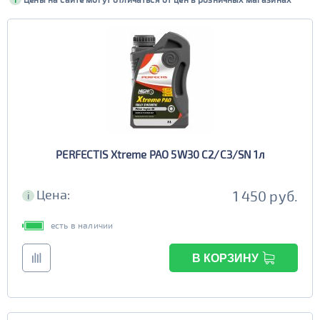
Вязкость SAE
Fuchs
Kixx
0W-16
0W-20
Perfectis
SWD Rheinol
Допуск ACEA
0W-30
0W-40
A3/B4
A3/B4-12
10W-30
15W-40
Допуск ILSAC
A3/B4/C3
A5/B5
10W-40
5W-20
GF-6A
GF-5
C5
A5/B5/C2
5W-30
5W-40
GF-6B
C3
E7
ПОКАЗАТЬ
5W-50
C2/C3
E9
PERFECTIS Xtreme PAO 5W30 C2/C3/SN 1л
СБРОСИТЬ
Цена:
1 450 руб.
i
есть в наличии
В КОРЗИНУ