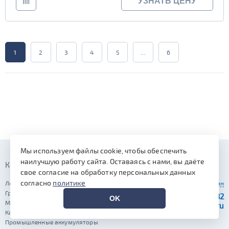
УЗНАТЬ ЦЕНУ
1
2
3
4
5
...
6
Мы используем файлы cookie, чтобы обеспечить
наилучшую работу сайта. Оставаясь с нами, вы даёте
Каталог
Контакты
свое согласие на обработку персональных данных
согласно
политике
Легковые аккумуляторы
Ваш город:
Курган
Грузовые аккумуляторы
+7 (919) 580-26-32
OK
Мото аккумуляторы
kurgan@avtomotiv.ru
Катерные аккумуляторы
Промышленные аккумуляторы