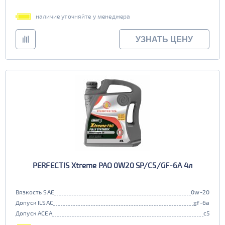
наличие уточняйте у менеджера
УЗНАТЬ ЦЕНУ
PERFECTIS Xtreme PAO 0W20 SP/C5/GF-6A 4л
Вязкость SAE
0w-20
Допуск ILSAC
gf-6a
Допуск ACEA
c5