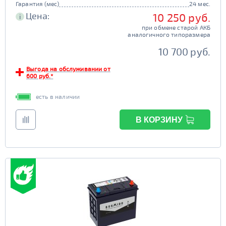
Гарантия (мес)
24 мес.
Buran
Mutlu
Цена:
10 250 руб.
i
DELKOR
AC/DC
при обмене старой АКБ
аналогичного типоразмера
JOKER
Exide
10 700 руб.
Тюменский Медведь
Bravo
Выгода на обслуживании от
Tyumen Batbear
MOLL
600 руб.*
Varta
Bosch
есть в наличии
Flagman
BatBear
Tiger
ЯМАЛ
В КОРЗИНУ
FB
SuperNova
Драйв
Solite
Deta
Tyumen Battery
Bars
Емкость (Ач)
1 - 40
Пусковой ток (А)