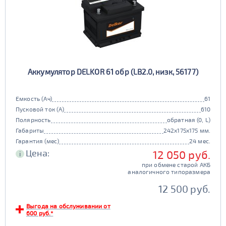
Аккумулятор DELKOR 61 обр (LB2.0, низк, 56177)
Емкость (Ач)
61
Пусковой ток (А)
610
Полярность
обратная (0, L)
Габариты
242x175x175 мм.
Гарантия (мес)
24 мес.
Цена:
12 050 руб.
i
при обмене старой АКБ
аналогичного типоразмера
12 500 руб.
Выгода на обслуживании от
600 руб.*