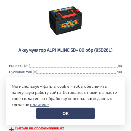
Аккумулятор ALPHALINE SD+ 80 обр (95D26L)
Емкость (Ач)
80
Пусковой ток (А)
700
Полярность
обратная (0, L)
Габариты
260x172x220 мм.
Мы используем файлы cookie, чтобы обеспечить
Гарантия (мес)
24 мес.
наилучшую работу сайта. Оставаясь с нами, вы даёте
Цена:
10 940 руб.
i
свое согласие на обработку персональных данных
при обмене старой АКБ
согласно
политике
аналогичного типоразмера
OK
11 490 руб.
Выгода на обслуживании от