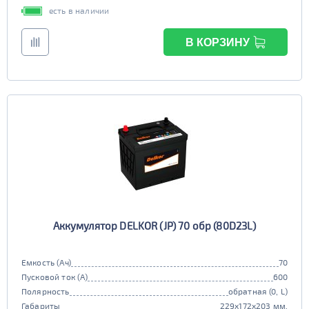
есть в наличии
В КОРЗИНУ
Аккумулятор DELKOR (JP) 70 обр (80D23L)
Емкость (Ач)
70
Пусковой ток (А)
600
Полярность
обратная (0, L)
Габариты
229x172x203 мм.