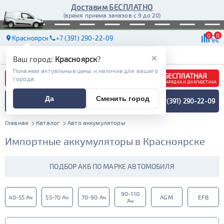
Доставим БЕСПЛАТНО
(время приема заказов с 9 до 20)
0
0
Красноярск
+7 (391) 290-22-09
АКБ
МАСЛА
МАГАЗИНЫ
ДОСТАВКА
×
Ваш город:
Красноярск
?
Покажем актуальные цены и наличие для вашего
БЕСПЛАТНАЯ
города.
ЗАРЯДКА И ДИАГНОСТИКА
ПОДБОР АККУМУЛЯТОРА
Да
Сменить город
+7 (391) 290-22-09
СПЕЦИАЛИСТОМ
МЕНЮ
Главная
Каталог
Авто аккумуляторы
Импортные аккумуляторы в Красноярске
ПОДБОР АКБ ПО МАРКЕ АВТОМОБИЛЯ
90-110
40-55 Ач
55-70 Ач
70-90 Ач
AGM
EFB
Ач