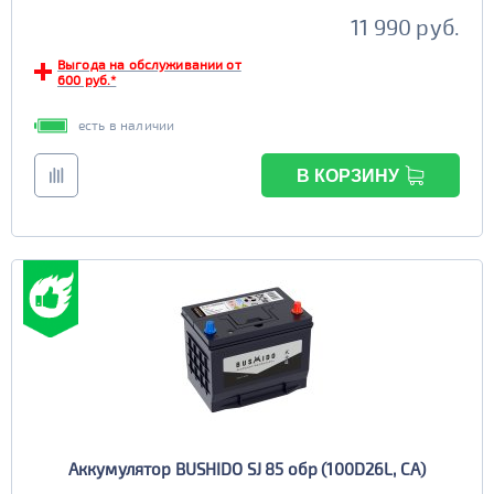
11 990 руб.
6st132
6st140
TRUCK B
Маркировка
Выгода на обслуживании от
600 руб.*
6st190
есть в наличии
TRUCK C
Маркировка
6st225
В КОРЗИНУ
Аккумулятор BUSHIDO SJ 85 обр (100D26L, CA)