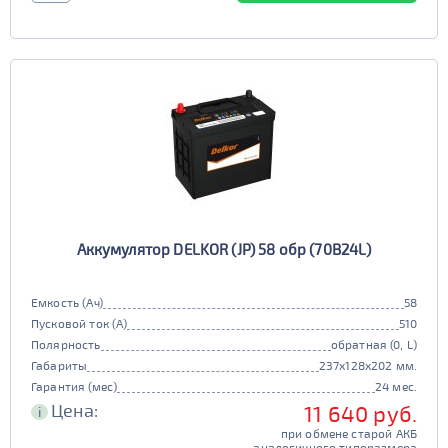
Аккумулятор DELKOR (JP) 58 обр (70B24L)
Емкость (Ач)
58
Пусковой ток (А)
510
Полярность
обратная (0, L)
Габариты
237x128x202 мм.
Гарантия (мес)
24 мес.
Цена:
11 640 руб.
i
при обмене старой АКБ
аналогичного типоразмера