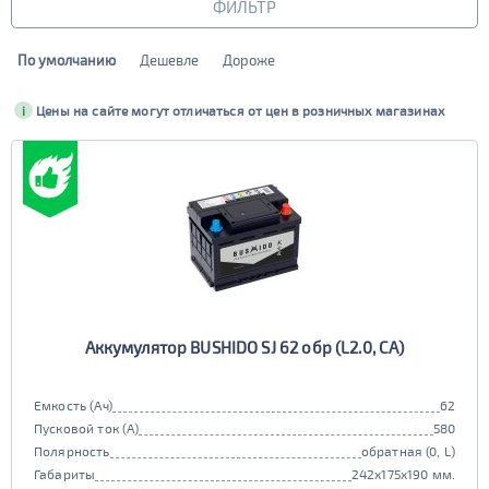
ФИЛЬТР
По умолчанию
Дешевле
Дороже
Бренд
i
Цены на сайте могут отличаться от цен в розничных магазинах
Bushido
Марка
Bushido Silver
Bushido SJ
Bushido AGM
Bushido EFB
AlphaLine
Марка
Alphaline SD+
Alphaline SMF
Alphaline SD
Alphaline Ultra
XTREME
Марка
Alphaline EFB
Alphaline AGM
XTREME Arctic
XTREME +EFB
Alphaline Truck
Alphaline Standard
XTREME Classic
XTREME Silver
АКОМ
Марка
Аккумулятор BUSHIDO SJ 62 обр (L2.0, CA)
Аком Classic
Аком EFB
Автофан
Camel
Емкость (Ач)
62
Аком
Аком Reaktor
CENE
Tab
Пусковой ток (А)
580
АКОМ ЗИМА
Полярность
обратная (0, L)
Topla
Duracell
Габариты
242x175x190 мм.
Yuasa
Racer