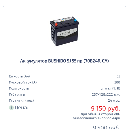
Аккумулятор BUSHIDO SJ 55 пр (70B24R, CA)
Емкость (Ач)
55
Пусковой ток (А)
500
Полярность
прямая (1, R)
Габариты
237x128x222 мм.
Гарантия (мес)
24 мес.
Цена:
9 150 руб.
i
при обмене старой АКБ
аналогичного типоразмера
9 500 руб.