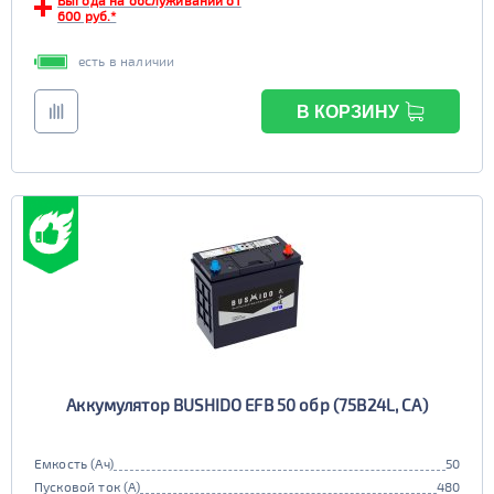
Выгода на обслуживании от
600 руб.*
есть в наличии
В КОРЗИНУ
Аккумулятор BUSHIDO EFB 50 обр (75B24L, CA)
Емкость (Ач)
50
Пусковой ток (А)
480