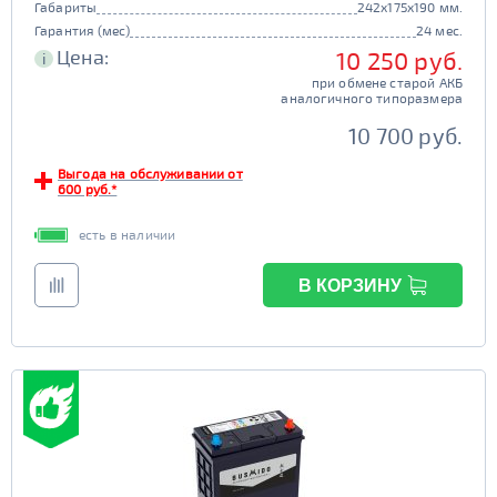
Габариты
242x175x190 мм.
Yuasa
Racer
Гарантия (мес)
24 мес.
Buran
Mutlu
Цена:
10 250 руб.
i
DELKOR
AC/DC
при обмене старой АКБ
аналогичного типоразмера
JOKER
Exide
10 700 руб.
Тюменский Медведь
Bravo
Выгода на обслуживании от
Tyumen Batbear
MOLL
600 руб.*
Varta
Bosch
есть в наличии
Flagman
BatBear
Tiger
ЯМАЛ
В КОРЗИНУ
FB
SuperNova
Драйв
Solite
Deta
Tyumen Battery
Bars
Емкость (Ач)
1 - 40