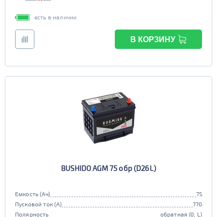
есть в наличии
В КОРЗИНУ
BUSHIDO AGM 75 обр (D26L)
Емкость (Ач)
75
Пусковой ток (А)
770
Полярность
обратная (0, L)