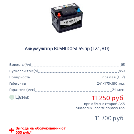
Аккумулятор BUSHIDO SJ 65 пр (L2.1, HO)
Емкость (Ач)
65
Пусковой ток (А)
650
Полярность
прямая (1, R)
Габариты
241x175x190 мм.
Гарантия (мес)
24 мес.
Цена:
11 250 руб.
i
при обмене старой АКБ
аналогичного типоразмера
11 700 руб.
Выгода на обслуживании от
600 руб.*