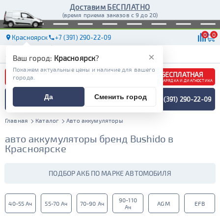
Доставим БЕСПЛАТНО
(время приема заказов с 9 до 20)
0
0
Красноярск
+7 (391) 290-22-09
АКБ
МАСЛА
МАГАЗИНЫ
ДОСТАВКА
×
Ваш город:
Красноярск
?
Покажем актуальные цены и наличие для вашего
БЕСПЛАТНАЯ
города.
ЗАРЯДКА И ДИАГНОСТИКА
ПОДБОР АККУМУЛЯТОРА
Да
Сменить город
+7 (391) 290-22-09
СПЕЦИАЛИСТОМ
МЕНЮ
Главная
Каталог
Авто аккумуляторы
авто аккумуляторы бренд Bushido в
Красноярске
ПОДБОР АКБ ПО МАРКЕ АВТОМОБИЛЯ
90-110
40-55 Ач
55-70 Ач
70-90 Ач
AGM
EFB
Ач