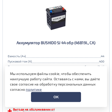
Аккумулятор BUSHIDO SJ 44 обр (46B19L, CA)
Емкость (Ач)
44
Пусковой ток (А)
400
Полярность
обратная (0, L)
Габариты
187x127x225 мм.
Мы используем файлы cookie, чтобы обеспечить
Гарантия (мес)
24 мес.
наилучшую работу сайта. Оставаясь с нами, вы даёте
Цена:
8 050 руб.
i
свое согласие на обработку персональных данных
при обмене старой АКБ
согласно
политике
аналогичного типоразмера
OK
8 500 руб.
Выгода на обслуживании от