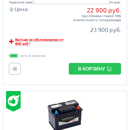
Гарантия (мес)
24 мес.
Racer
Buran
Цена:
22 900 руб.
i
Mutlu
DELKOR
при обмене старой АКБ
аналогичного типоразмера
AC/DC
JOKER
23 900 руб.
Exide
Тюменский Медведь
Выгода на обслуживании от
Bravo
Tyumen Batbear
800 руб.*
MOLL
Varta
есть в наличии
Bosch
Flagman
BatBear
Tiger
В КОРЗИНУ
ЯМАЛ
FB
SuperNova
Драйв
Solite
Deta
Tyumen Battery
Bars
Емкость (Ач)
1 - 40
Пусковой ток (А)