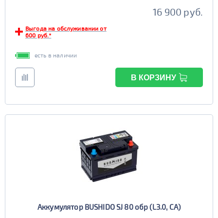
16 900 руб.
6st132
6st140
TRUCK B
Маркировка
Выгода на обслуживании от
600 руб.*
6st190
есть в наличии
TRUCK C
Маркировка
6st225
В КОРЗИНУ
Аккумулятор BUSHIDO SJ 80 обр (L3.0, CA)