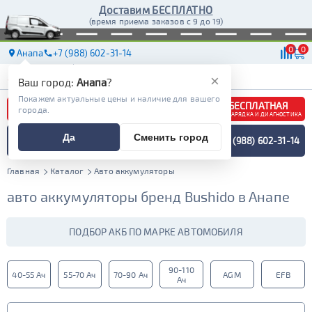
Доставим БЕСПЛАТНО
(время приема заказов с 9 до 19)
0
0
Анапа
+7 (988) 602-31-14
АКБ
МАСЛА
МАГАЗИНЫ
ДОСТАВКА
×
Ваш город:
Анапа
?
Покажем актуальные цены и наличие для вашего
БЕСПЛАТНАЯ
города.
ЗАРЯДКА И ДИАГНОСТИКА
ПОДБОР АККУМУЛЯТОРА
Да
Сменить город
+7 (988) 602-31-14
СПЕЦИАЛИСТОМ
МЕНЮ
Главная
Каталог
Авто аккумуляторы
авто аккумуляторы бренд Bushido в Анапе
ПОДБОР АКБ ПО МАРКЕ АВТОМОБИЛЯ
90-110
40-55 Ач
55-70 Ач
70-90 Ач
AGM
EFB
Ач