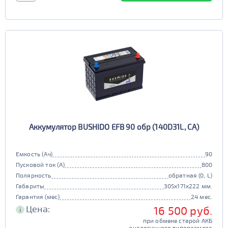
Аккумулятор BUSHIDO EFB 90 обр (140D31L, CA)
Емкость (Ач)
90
Пусковой ток (А)
800
Полярность
обратная (0, L)
Габариты
305x171x222 мм.
Гарантия (мес)
24 мес.
Цена:
16 500 руб.
i
при обмене старой АКБ
аналогичного типоразмера