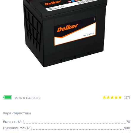
есть в наличии
(37)
Характеристики
Емкость (Ач)
70
Пусковой ток (А)
600