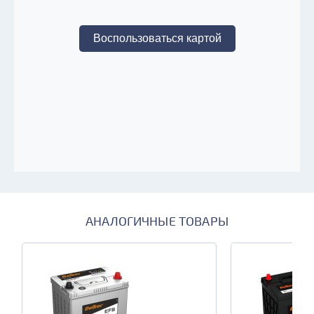
Гусарова, 12Г
Воспользоваться картой
тел:
+7 (902) 924-12-46
есть в наличии
Калинина, 43В
тел:
+7 (913) 590-20-26
есть в наличии
Затонская, 3
тел:
+7 (913) 590-04-29
есть в наличии
Металлургов, 41Б
АНАЛОГИЧНЫЕ ТОВАРЫ
тел:
+7 (913) 590-25-58
есть в наличии
40 лет Победы, 21 (мкр. Солнечный)
тел:
+7 (913) 590-04-03
есть в наличии