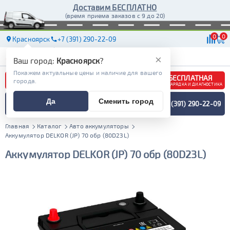
Доставим БЕСПЛАТНО
(время приема заказов с 9 до 20)
0
0
Красноярск
+7 (391) 290-22-09
АКБ
МАСЛА
МАГАЗИНЫ
ДОСТАВКА
×
Ваш город:
Красноярск
?
Покажем актуальные цены и наличие для вашего
БЕСПЛАТНАЯ
города.
ЗАРЯДКА И ДИАГНОСТИКА
ПОДБОР АККУМУЛЯТОРА
Да
Сменить город
+7 (391) 290-22-09
СПЕЦИАЛИСТОМ
МЕНЮ
Главная
Каталог
Авто аккумуляторы
Аккумулятор DELKOR (JP) 70 обр (80D23L)
Аккумулятор DELKOR (JP) 70 обр (80D23L)