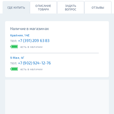
ОПИСАНИЕ
ЗАДАТЬ
ГДЕ КУПИТЬ
ОТЗЫВЫ
ТОВАРА
ВОПРОС
Наличие в магазинах
Крайняя, 14Е
тел:
+7 (391) 209 63 83
есть в наличии
9 Мая, 4Г
тел:
+7 (902) 924-12-76
есть в наличии
Судостроительная, 88
тел:
+7 (391) 290-22-09
есть в наличии
Чернышевского 122 (Караульная, 44)
тел:
+7 (983) 269-73-63
есть в наличии