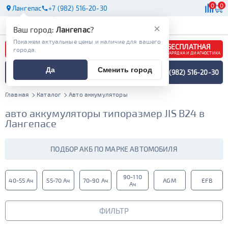
0
0
Лангепас
+7 (982) 516-20-30
АКБ
МАСЛА
МАГАЗИНЫ
×
Ваш город:
Лангепас
?
Покажем актуальные цены и наличие для вашего
БЕСПЛАТНАЯ
города.
ЗАРЯДКА И ДИАГНОСТИКА
ПОДБОР АККУМУЛЯТОРА
Да
Сменить город
+7 (982) 516-20-30
СПЕЦИАЛИСТОМ
МЕНЮ
Главная
Каталог
Авто аккумуляторы
авто аккумуляторы типоразмер JIS B24 в
Лангепасе
ПОДБОР АКБ ПО МАРКЕ АВТОМОБИЛЯ
90-110
40-55 Ач
55-70 Ач
70-90 Ач
AGM
EFB
Ач
ФИЛЬТР