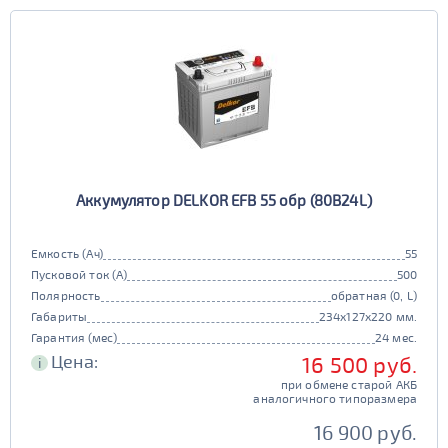
Европа
Казахстан
Длина (мм)
Китай
Россия
Белоруссия
Чехия
100 - 200
Ширина (мм)
Ю. Корея
Япония
50 - 150
201 - 250
Высота (мм)
100 - 180
151 - 200
251 - 300
Напряжение (Вольт)
Аккумулятор DELKOR EFB 55 обр (80B24L)
12В
6В
181 - 195
201 - 300
Технологии
301 - 340
Емкость (Ач)
55
Пусковой ток (А)
500
AGM
196 - 300
Полярность
обратная (0, L)
341 - 500
ПОКАЗАТЬ
да
нет
Габариты
234x127x220 мм.
Гарантия (мес)
24 мес.
Гибридный
501 - 700
Цена:
16 500 руб.
СБРОСИТЬ
i
да
нет
при обмене старой АКБ
аналогичного типоразмера
Старт-стоп
16 900 руб.
да
нет