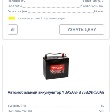
Полярность
обратная (0, L)
Габариты
237x127x205 мм.
Гарантия (мес)
24 мес.
наличие уточняйте у менеджера
УЗНАТЬ ЦЕНУ
Автомобильный аккумулятор YUASA EFB 75B24R 50Ah
Емкость (Ач)
50
Пусковой ток (А)
500