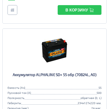
В КОРЗИНУ
Аккумулятор ALPHALINE SD+ 55 обр (70B24L, AO)
Емкость (Ач)
55
Пусковой ток (А)
500
Полярность
обратная (0, L)
Габариты
234x127x220 мм.
Гарантия (мес)
24 мес.