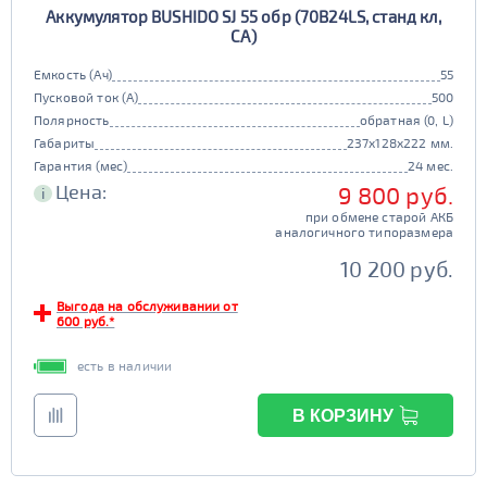
Аккумулятор BUSHIDO SJ 55 обр (70B24LS, станд кл,
90D26
95D26
105d31
115d31
CA)
JIS B20
JIS D33
125d31
95d31
Емкость (Ач)
55
TRUCK 6V
Маркировка
Пусковой ток (А)
500
Полярность
обратная (0, L)
3СТ-215
Габариты
237x128x222 мм.
TRUCK A
Маркировка
Гарантия (мес)
24 мес.
Цена:
9 800 руб.
i
6st132
6st140
при обмене старой АКБ
TRUCK B
Маркировка
аналогичного типоразмера
6st190
10 200 руб.
TRUCK C
Маркировка
Выгода на обслуживании от
600 руб.*
6st225
есть в наличии
Класс
эконом
стандарт
В КОРЗИНУ
Обслуживаемость
улучшенные
премиум
да
нет
элит
Регион производства