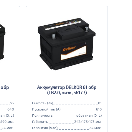
 обр
Аккумулятор DELKOR 61 обр
(LB2.0, низк, 56177)
65
Емкость (Ач)
61
640
Пусковой ток (А)
610
ая (0, L)
Полярность
обратная (0, L)
x190 мм.
Габариты
242x175x175 мм.
24 мес.
Гарантия (мес)
24 мес.