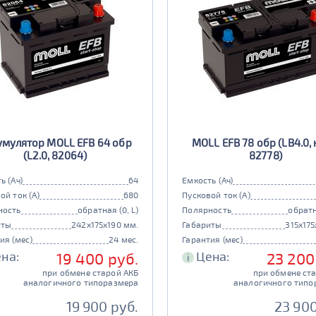
умулятор MOLL EFB 64 обр
MOLL EFB 78 обр (LB4.0, 
(L2.0, 82064)
82778)
ь (Ач)
64
Емкость (Ач)
ой ток (А)
680
Пусковой ток (А)
ность
обратная (0, L)
Полярность
обратн
иты
242x175x190 мм.
Габариты
315x175
ия (мес)
24 мес.
Гарантия (мес)
на:
Цена:
19 400 руб.
23 200
i
при обмене старой АКБ
при обмене ст
аналогичного типоразмера
аналогичного типо
19 900 руб.
23 900