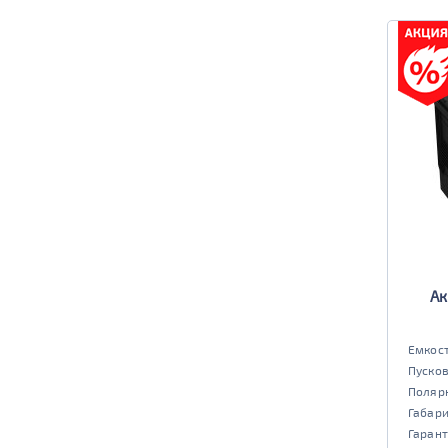
Ак
Емкост
Пусков
Поляр
Габар
Гарант