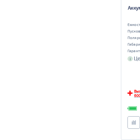
Аккум
Емкост
Пусков
Поляр
Габар
Гарант
Це
i
Вы
600