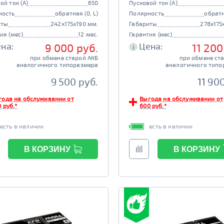
ой ток (А)
650
Пусковой ток (А)
ность
обратная (0, L)
Полярность
обратн
иты
242x175x190 мм.
Габариты
278x175
ия (мес)
12 мес.
Гарантия (мес)
на:
Цена:
9 000 руб.
11 200
i
при обмене старой АКБ
при обмене ст
аналогичного типоразмера
аналогичного типо
9 500 руб.
11 90
года на обслуживании от
Выгода на обслуживании от
 руб.*
600 руб.*
есть в наличии
есть в наличии
В КОРЗИНУ
В КОРЗИНУ