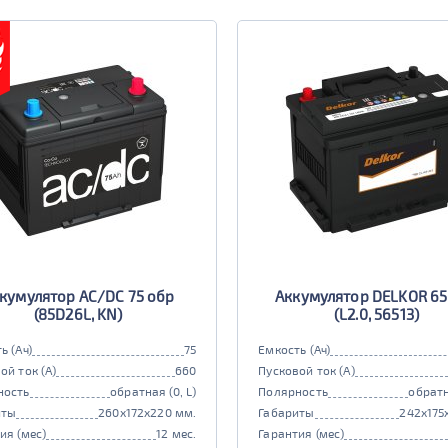
кумулятор AC/DC 75 обр
Аккумулятор DELKOR 65
(85D26L, KN)
(L2.0, 56513)
ь (Ач)
75
Емкость (Ач)
ой ток (А)
660
Пусковой ток (А)
ность
обратная (0, L)
Полярность
обратн
иты
260x172x220 мм.
Габариты
242x175
ия (мес)
12 мес.
Гарантия (мес)