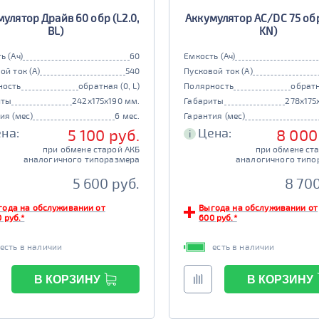
улятор Драйв 60 обр (L2.0,
Аккумулятор AC/DC 75 обр 
BL)
KN)
ь (Ач)
60
Емкость (Ач)
ой ток (А)
540
Пусковой ток (А)
ность
обратная (0, L)
Полярность
обратн
иты
242x175x190 мм.
Габариты
278x175
ия (мес)
6 мес.
Гарантия (мес)
на:
Цена:
5 100 руб.
8 000
i
при обмене старой АКБ
при обмене ст
аналогичного типоразмера
аналогичного типо
5 600 руб.
8 700
года на обслуживании от
Выгода на обслуживании от
 руб.*
600 руб.*
есть в наличии
есть в наличии
В КОРЗИНУ
В КОРЗИНУ