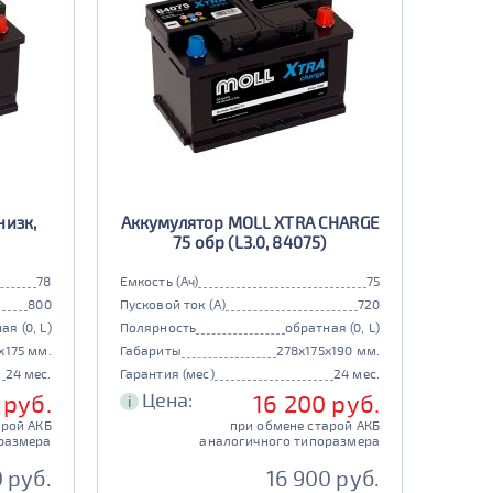
низк,
Аккумулятор MOLL XTRA CHARGE
75 обр (L3.0, 84075)
78
Емкость (Ач)
75
800
Пусковой ток (А)
720
ая (0, L)
Полярность
обратная (0, L)
x175 мм.
Габариты
278x175x190 мм.
24 мес.
Гарантия (мес)
24 мес.
Цена:
 руб.
16 200 руб.
i
арой АКБ
при обмене старой АКБ
размера
аналогичного типоразмера
 руб.
16 900 руб.