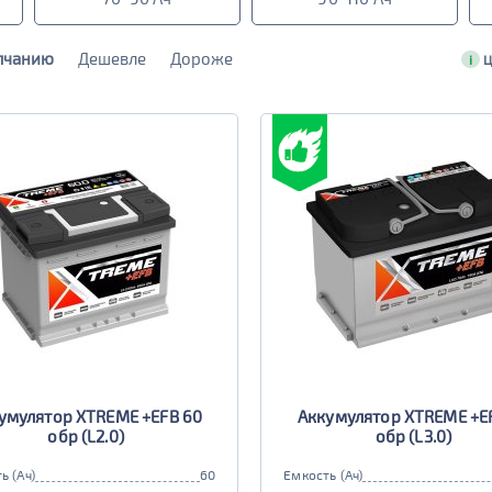
лчанию
Дешевле
Дороже
i
Ц
умулятор XTREME +EFB 60
Аккумулятор XTREME +E
обр (L2.0)
обр (L3.0)
ь (Ач)
60
Емкость (Ач)