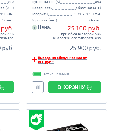
790
Пусковой ток (А)
850
ая (0, L)
Полярность
обратная (0, L)
x190 мм.
Габариты
353x175x190 мм.
12 мес.
Гарантия (мес)
24 мес.
Цена:
 руб.
25 100 руб.
i
арой АКБ
при обмене старой АКБ
размера
аналогичного типоразмера
0 руб.
25 900 руб.
Выгода на обслуживании от
800 руб.*
есть в наличии
В КОРЗИНУ