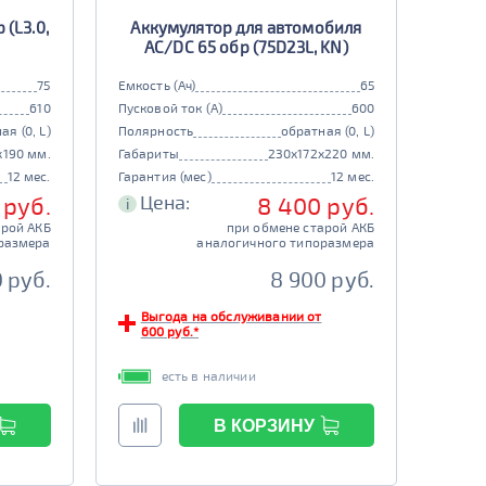
(L3.0,
Аккумулятор для автомобиля
AC/DC 65 обр (75D23L, KN)
75
Емкость (Ач)
65
610
Пусковой ток (А)
600
ая (0, L)
Полярность
обратная (0, L)
x190 мм.
Габариты
230x172x220 мм.
12 мес.
Гарантия (мес)
12 мес.
Цена:
 руб.
8 400 руб.
i
арой АКБ
при обмене старой АКБ
размера
аналогичного типоразмера
 руб.
8 900 руб.
Выгода на обслуживании от
600 руб.*
есть в наличии
В КОРЗИНУ