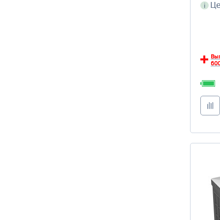
Це
i
Вы
600