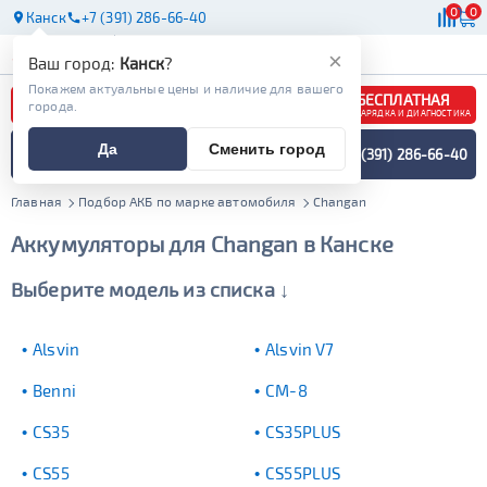
0
0
Канск
+7 (391) 286-66-40
АКБ
МАСЛА
МАГАЗИНЫ
×
Ваш город:
Канск
?
Покажем актуальные цены и наличие для вашего
БЕСПЛАТНАЯ
города.
ЗАРЯДКА И ДИАГНОСТИКА
ПОДБОР АККУМУЛЯТОРА
Да
Сменить город
+7 (391) 286-66-40
СПЕЦИАЛИСТОМ
МЕНЮ
Главная
Подбор АКБ по марке автомобиля
Changan
Аккумуляторы для Changan в Канске
Выберите модель из списка ↓
Alsvin
Alsvin V7
Benni
CM-8
CS35
CS35PLUS
CS55
CS55PLUS