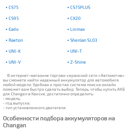
CS75
CS75PLUS
CS95
CX20
Eado
Linmax
Raeton
Shenlan SL03
UNI-K
UNI-T
UNI-V
Z-Shine
В интернет-магазине торгово-сервисной сети «Автомотив»
вы сможете найти надежный аккумулятор для автомобиля
любой модели. Удобная и простая система поиска онлайн
поможет вам быстро сделать выбор. Теперь, чтобы купить АКБ
для Changan в Канске, достаточно определить:
- модель;
- год выпуска;
- тип установленного двигателя.
Особенности подбора аккумуляторов на
Changan