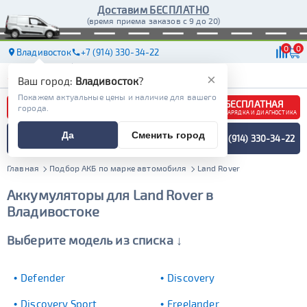
Доставим БЕСПЛАТНО
(время приема заказов с 9 до 20)
0
0
Владивосток
+7 (914) 330-34-22
АКБ
МАСЛА
МАГАЗИНЫ
ДОСТАВКА
×
Ваш город:
Владивосток
?
Покажем актуальные цены и наличие для вашего
БЕСПЛАТНАЯ
города.
ЗАРЯДКА И ДИАГНОСТИКА
ПОДБОР АККУМУЛЯТОРА
Да
Сменить город
+7 (914) 330-34-22
СПЕЦИАЛИСТОМ
МЕНЮ
Главная
Подбор АКБ по марке автомобиля
Land Rover
Аккумуляторы для Land Rover в
Владивостоке
Выберите модель из списка ↓
Defender
Discovery
Discovery Sport
Freelander