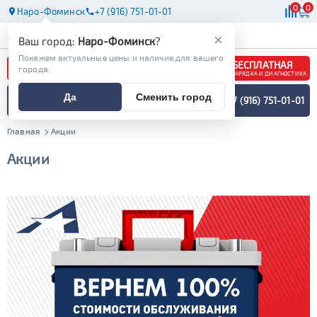
0
0
Наро-Фоминск
+7 (916) 751-01-01
АКБ
МАСЛА
МАГАЗИНЫ
×
Ваш город:
Наро-Фоминск
?
Покажем актуальные цены и наличие для вашего
БЕСПЛАТНАЯ
города.
ЗАРЯДКА И ДИАГНОСТИКА
ПОДБОР АККУМУЛЯТОРА
Да
Сменить город
+7 (916) 751-01-01
СПЕЦИАЛИСТОМ
МЕНЮ
Главная
Акции
Акции