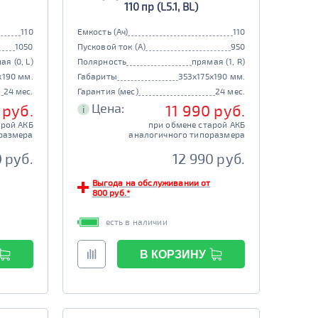
110 пр (L5.1, BL)
110
Емкость (Ач)
110
1050
Пусковой ток (А)
950
ая (0, L)
Полярность
прямая (1, R)
x190 мм.
Габариты
353x175x190 мм.
24 мес.
Гарантия (мес)
24 мес.
Цена:
 руб.
11 990 руб.
i
арой АКБ
при обмене старой АКБ
размера
аналогичного типоразмера
 руб.
12 990 руб.
Выгода на обслуживании от
800 руб.*
есть в наличии
В КОРЗИНУ