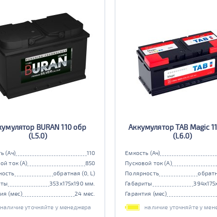
кумулятор BURAN 110 обр
Аккумулятор TAB Magic 1
(L5.0)
(L6.0)
ь (Ач)
110
Емкость (Ач)
ой ток (А)
850
Пусковой ток (А)
ность
обратная (0, L)
Полярность
обратн
иты
353x175x190 мм.
Габариты
394x175
ия (мес)
24 мес.
Гарантия (мес)
наличие уточняйте у менеджера
наличие уточняйте у мен