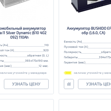
омобильный аккумулятор
Аккумулятор BUSHIDO EF
a I1 Silver Dynamic (610 402
обр (L6.0, CA)
092) 110Ah
Емкость (Ач)
ь (Ач)
110
Пусковой ток (А)
ой ток (А)
920
Полярность
обратн
ность
обратная (0, L)
Габариты
394x175
иты
393x175x190 мм.
Гарантия (мес)
ия (мес)
12 мес.
наличие уточняйте у менеджера
наличие уточняйте у мен
УЗНАТЬ ЦЕНУ
УЗНАТЬ ЦЕ