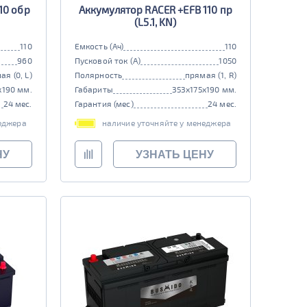
10 обр
Аккумулятор RACER +EFB 110 пр
(L5.1, KN)
110
Емкость (Ач)
110
960
Пусковой ток (А)
1050
ая (0, L)
Полярность
прямая (1, R)
x190 мм.
Габариты
353x175x190 мм.
24 мес.
Гарантия (мес)
24 мес.
еджера
наличие уточняйте у менеджера
НУ
УЗНАТЬ ЦЕНУ