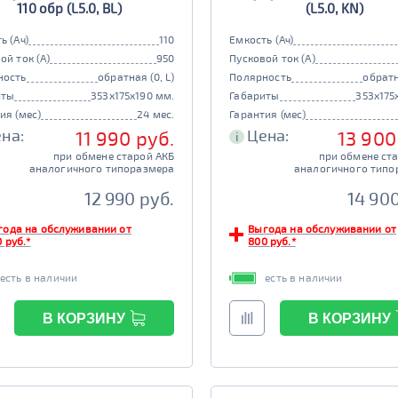
110 обр (L5.0, BL)
(L5.0, KN)
ь (Ач)
110
Емкость (Ач)
ой ток (А)
950
Пусковой ток (А)
ность
обратная (0, L)
Полярность
обратн
иты
353x175x190 мм.
Габариты
353x175
ия (мес)
24 мес.
Гарантия (мес)
на:
Цена:
11 990 руб.
13 900
i
при обмене старой АКБ
при обмене ст
аналогичного типоразмера
аналогичного типо
12 990 руб.
14 900
года на обслуживании от
Выгода на обслуживании от
 руб.*
800 руб.*
есть в наличии
есть в наличии
В КОРЗИНУ
В КОРЗИНУ