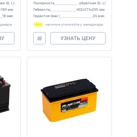
ая (0, L)
Полярность
обратная (0, L)
x190 мм.
Габариты
402x171x205 мм.
18 мес.
Гарантия (мес)
24 мес.
еджера
наличие уточняйте у менеджера
НУ
УЗНАТЬ ЦЕНУ