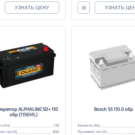
УЗНАТЬ ЦЕНУ
УЗНАТЬ ЦЕ
мулятор ALPHALINE SD+ 110
Bosch S5 110.0 обр
обр (115E41L)
ь (Ач)
110
Емкость (Ач)
ой ток (А)
900
Пусковой ток (А)