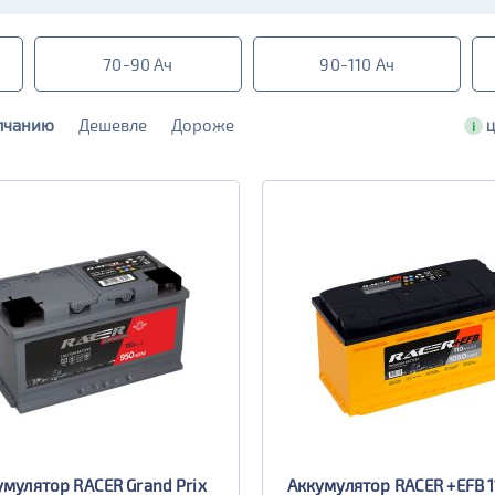
70-90 Ач
90-110 Ач
лчанию
Дешевле
Дороже
i
Ц
умулятор RACER Grand Prix
Аккумулятор RACER +EFB 1