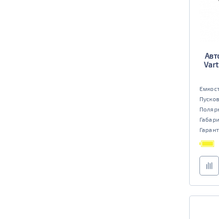
Авт
Vart
Емкост
Пусков
Поляр
Габар
Гарант