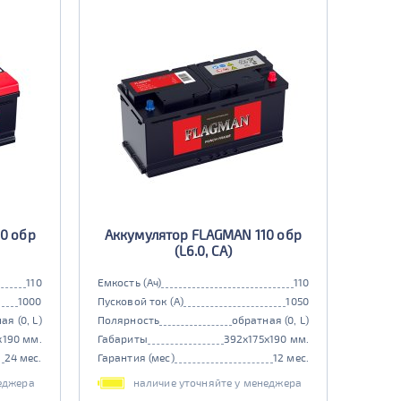
10 обр
Аккумулятор FLAGMAN 110 обр
(L6.0, CA)
110
Емкость (Ач)
110
1000
Пусковой ток (А)
1050
ая (0, L)
Полярность
обратная (0, L)
x190 мм.
Габариты
392x175x190 мм.
24 мес.
Гарантия (мес)
12 мес.
еджера
наличие уточняйте у менеджера