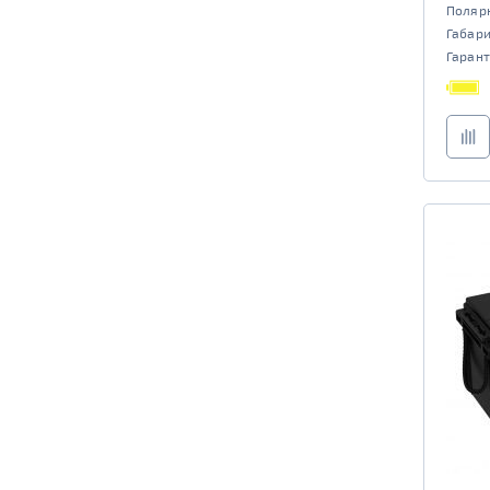
Поляр
TRUCK C
Маркировка
Габар
6st225
Гарант