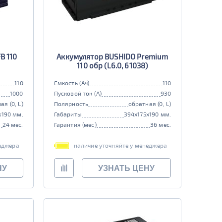
B 110
Аккумулятор BUSHIDO Premium
110 обр (L6.0, 61038)
110
Емкость (Ач)
110
1000
Пусковой ток (А)
930
ая (0, L)
Полярность
обратная (0, L)
x190 мм.
Габариты
394x175x190 мм.
24 мес.
Гарантия (мес)
36 мес.
еджера
наличие уточняйте у менеджера
НУ
УЗНАТЬ ЦЕНУ