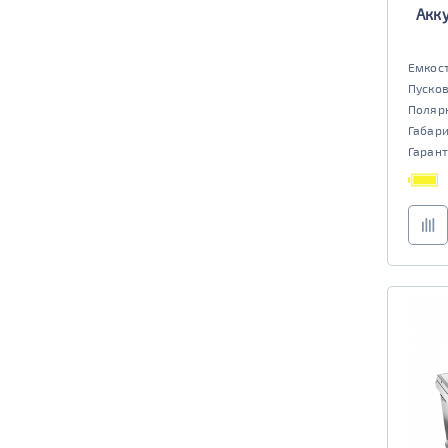
Акку
Емкост
Пусков
Поляр
Габар
Гарант