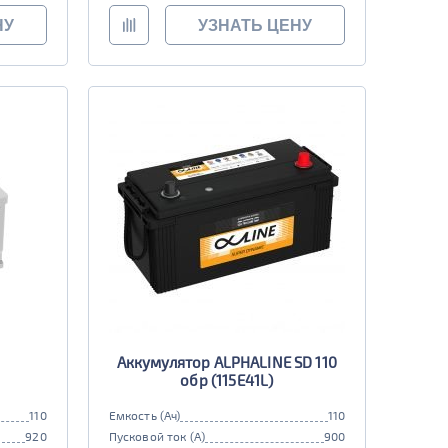
НУ
УЗНАТЬ ЦЕНУ
Аккумулятор ALPHALINE SD 110
обр (115E41L)
110
Емкость (Ач)
110
920
Пусковой ток (А)
900