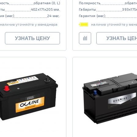
ность
обратная (0, L)
Полярность
обратн
иты
402x171x205 мм.
Габариты
393x175
ия (мес)
24 мес.
Гарантия (мес)
наличие уточняйте у менеджера
наличие уточняйте у мен
УЗНАТЬ ЦЕНУ
УЗНАТЬ ЦЕ