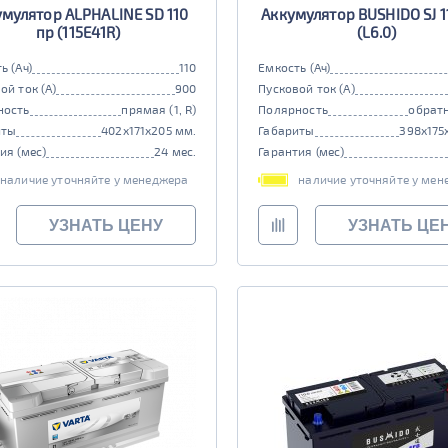
мулятор ALPHALINE SD 110
Аккумулятор BUSHIDO SJ 1
пр (115E41R)
(L6.0)
ь (Ач)
110
Емкость (Ач)
ой ток (А)
900
Пусковой ток (А)
ность
прямая (1, R)
Полярность
обратн
иты
402x171x205 мм.
Габариты
398x175
ия (мес)
24 мес.
Гарантия (мес)
наличие уточняйте у менеджера
наличие уточняйте у мен
УЗНАТЬ ЦЕНУ
УЗНАТЬ ЦЕ