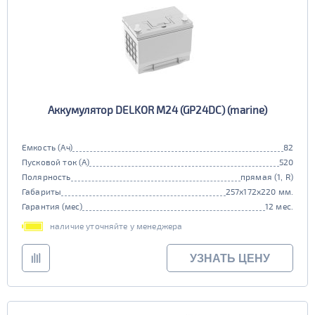
Стартовый ток (Ампер)
601 - 800
91 - 110
Полярность
универсальная (uni)
801 - 1000
Тип
Катерные (Marine)
Тип клемм
Аккумулятор DELKOR M24 (GP24DC) (marine)
стандарт
Нижнее_крепление
Емкость (Ач)
82
нет
Пусковой ток (А)
520
Типоразмер
Полярность
прямая (1, R)
Габариты
257x172x220 мм.
MARINE DC24
MARINE DC27
Гарантия (мес)
12 мес.
MARINE DC31
наличие уточняйте у менеджера
УЗНАТЬ ЦЕНУ
Класс
премиум
Обслуживаемость
нет