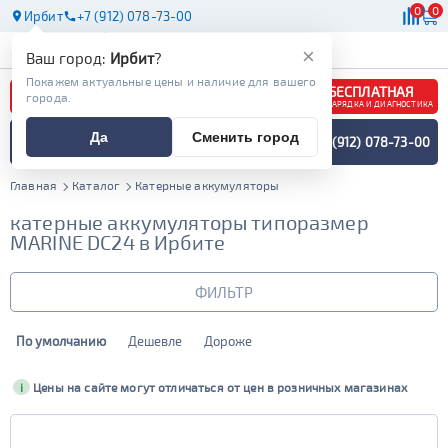
0
0
Ирбит
+7 (912) 078-73-00
АКБ
МАСЛА
МАГАЗИНЫ
×
Ваш город:
Ирбит
?
Покажем актуальные цены и наличие для вашего
БЕСПЛАТНАЯ
города.
ЗАРЯДКА И ДИАГНОСТИКА
ПОДБОР АККУМУЛЯТОРА
Да
Сменить город
+7 (912) 078-73-00
СПЕЦИАЛИСТОМ
МЕНЮ
Главная
Каталог
Катерные аккумуляторы
катерные аккумуляторы типоразмер
MARINE DC24 в Ирбите
ФИЛЬТР
По умолчанию
Дешевле
Дороже
Бренд
Драйв
Bushido
i
Цены на сайте могут отличаться от цен в розничных магазинах
Емкость (Ач)
Delkor
E-nex
XTREME
71 - 90