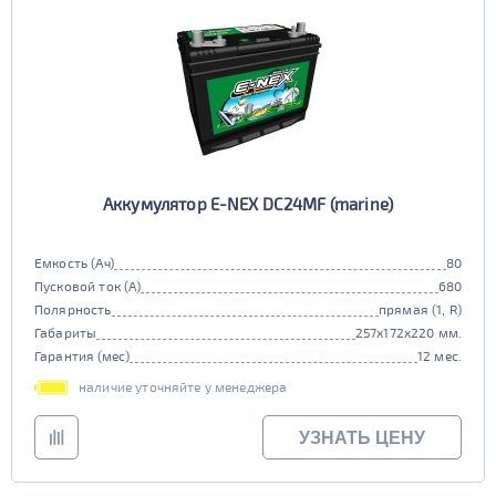
нет
EFB
нет
Аккумулятор E-NEX DC24MF (marine)
Емкость (Ач)
80
Пусковой ток (А)
680
Полярность
прямая (1, R)
Габариты
257x172x220 мм.
Гарантия (мес)
12 мес.
наличие уточняйте у менеджера
УЗНАТЬ ЦЕНУ