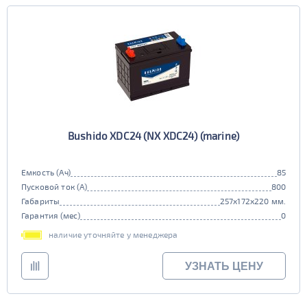
Bushido XDC24 (NX XDС24) (marine)
Емкость (Ач)
85
Пусковой ток (А)
800
Габариты
257x172x220 мм.
Гарантия (мес)
0
наличие уточняйте у менеджера
УЗНАТЬ ЦЕНУ