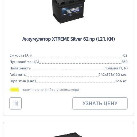
Аккумулятор XTREME Silver 62 пр (L2.1, KN)
Емкость (Ач)
62
Пусковой ток (А)
580
Полярность
прямая (1, R)
Габариты
242x175x190 мм.
Гарантия (мес)
12 мес.
наличие уточняйте у менеджера
УЗНАТЬ ЦЕНУ