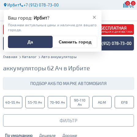
0
0
Ирбит
+7 (912) 078-73-00
АКБ
МАСЛА
МАГАЗИНЫ
×
Ваш город:
Ирбит
?
Покажем актуальные цены и наличие для вашего
БЕСПЛАТНАЯ
города.
ЗАРЯДКА И ДИАГНОСТИКА
ПОДБОР АККУМУЛЯТОРА
Да
Сменить город
+7 (912) 078-73-00
СПЕЦИАЛИСТОМ
МЕНЮ
Главная
Каталог
Авто аккумуляторы
аккумуляторы 62 Ач в Ирбите
ПОДБОР АКБ ПО МАРКЕ АВТОМОБИЛЯ
90-110
40-55 Ач
55-70 Ач
70-90 Ач
AGM
EFB
Ач
ФИЛЬТР
По умолчанию
Дешевле
Дороже