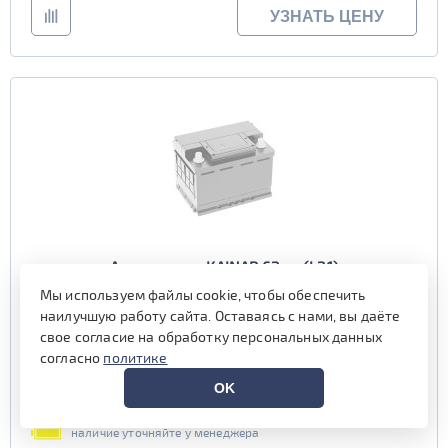
УЗНАТЬ ЦЕНУ
Аккумулятор KAINAR 62 пр (L2.1)
Мы используем файлы cookie, чтобы обеспечить
наилучшую работу сайта. Оставаясь с нами, вы даёте
Емкость (Ач)
62
свое согласие на обработку персональных данных
Пусковой ток (А)
550
согласно
политике
Полярность
прямая (1, R)
Габариты
242x175x190 мм.
OK
Гарантия (мес)
12 мес.
наличие уточняйте у менеджера