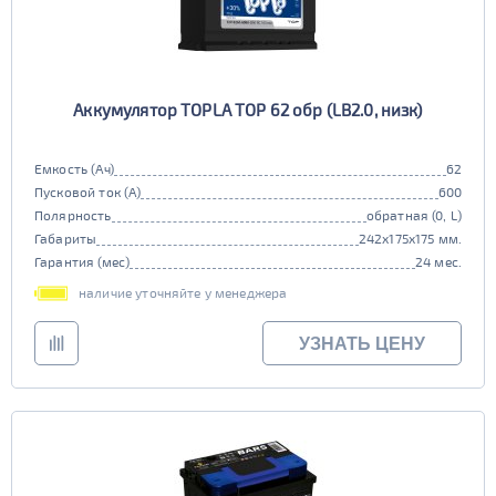
Аккумулятор TOPLA TOP 62 обр (LB2.0, низк)
Емкость (Ач)
62
Пусковой ток (А)
600
Полярность
обратная (0, L)
Габариты
242x175x175 мм.
Гарантия (мес)
24 мес.
наличие уточняйте у менеджера
УЗНАТЬ ЦЕНУ