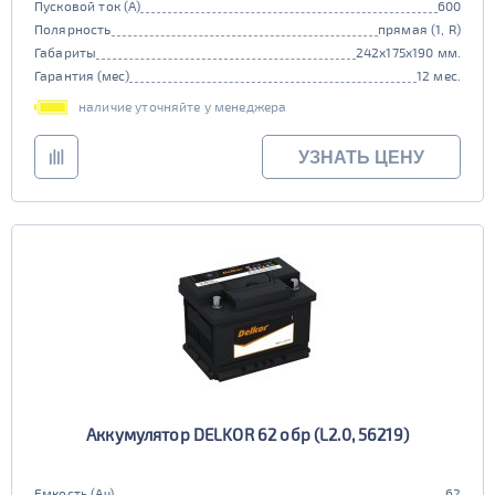
Пусковой ток (А)
600
Полярность
прямая (1, R)
Габариты
242x175x190 мм.
Гарантия (мес)
12 мес.
наличие уточняйте у менеджера
УЗНАТЬ ЦЕНУ
Аккумулятор DELKOR 62 обр (L2.0, 56219)
Емкость (Ач)
62