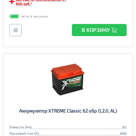
TRUCK C
Маркировка
600 руб.*
6st225
есть в наличии
В КОРЗИНУ
Аккумулятор XTREME Classic 62 обр (L2.0, AL)
Емкость (Ач)
62
Пусковой ток (А)
600