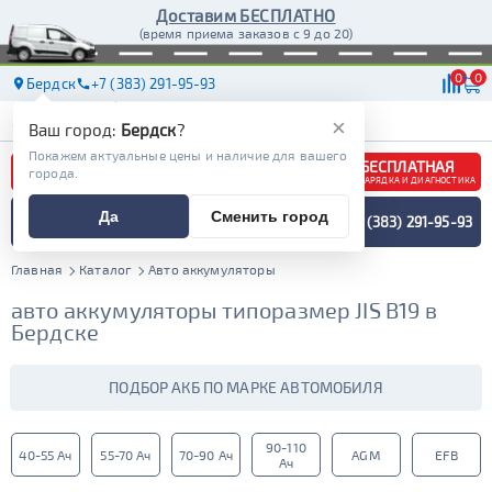
Доставим БЕСПЛАТНО
(время приема заказов с 9 до 20)
0
0
Бердск
+7 (383) 291-95-93
АКБ
МАСЛА
МАГАЗИНЫ
ДОСТАВКА
×
Ваш город:
Бердск
?
Покажем актуальные цены и наличие для вашего
БЕСПЛАТНАЯ
города.
ЗАРЯДКА И ДИАГНОСТИКА
ПОДБОР АККУМУЛЯТОРА
Да
Сменить город
+7 (383) 291-95-93
СПЕЦИАЛИСТОМ
МЕНЮ
Главная
Каталог
Авто аккумуляторы
авто аккумуляторы типоразмер JIS B19 в
Бердске
ПОДБОР АКБ ПО МАРКЕ АВТОМОБИЛЯ
90-110
40-55 Ач
55-70 Ач
70-90 Ач
AGM
EFB
Ач