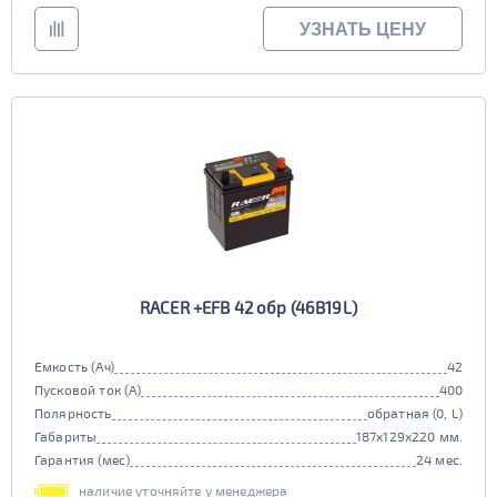
УЗНАТЬ ЦЕНУ
RACER +EFB 42 обр (46B19L)
Емкость (Ач)
42
Пусковой ток (А)
400
Полярность
обратная (0, L)
Габариты
187x129x220 мм.
Гарантия (мес)
24 мес.
наличие уточняйте у менеджера