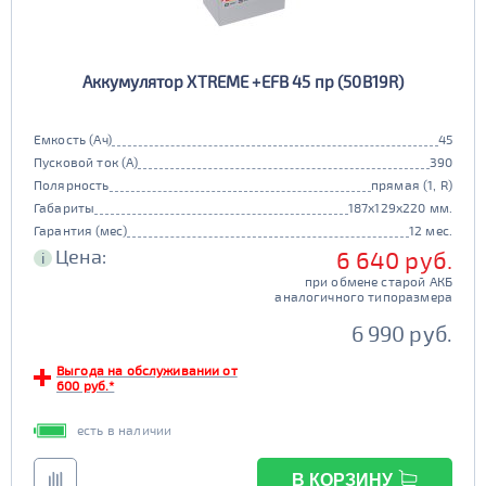
90d23
95d23
110D26
75D26
80D26
85D26
JIS D31
Маркировка
Аккумулятор XTREME +EFB 45 пр (50B19R)
90D26
95D26
105d31
115d31
JIS B20
JIS D33
125d31
95d31
Емкость (Ач)
45
TRUCK 6V
Маркировка
Пусковой ток (А)
390
Полярность
прямая (1, R)
3СТ-215
Габариты
187x129x220 мм.
TRUCK A
Маркировка
Гарантия (мес)
12 мес.
Цена:
6 640 руб.
i
6st132
6st140
при обмене старой АКБ
TRUCK B
Маркировка
аналогичного типоразмера
6st190
6 990 руб.
TRUCK C
Маркировка
Выгода на обслуживании от
600 руб.*
6st225
есть в наличии
Класс
эконом
стандарт
В КОРЗИНУ