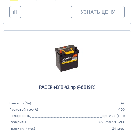
УЗНАТЬ ЦЕНУ
RACER +EFB 42 пр (46B19R)
Емкость (Ач)
42
Пусковой ток (А)
400
Полярность
прямая (1, R)
Габариты
187x129x220 мм.
Гарантия (мес)
24 мес.