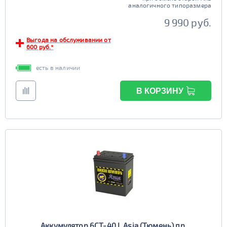
аналогичного типоразмера
Старт-стоп
9 990 руб.
да
нет
Выгода на обслуживании от
EFB
600 руб.*
да
нет
есть в наличии
В КОРЗИНУ
Аккумулятор 6СТ-40 L Asia (Тюмень) пр.