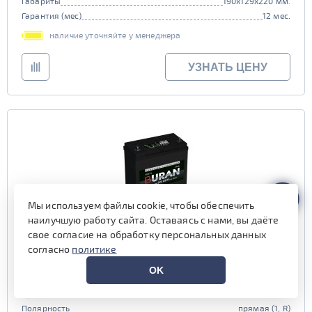
Габариты
190x129x220 мм.
Гарантия (мес)
12 мес.
наличие уточняйте у менеджера
УЗНАТЬ ЦЕНУ
Мы используем файлы cookie, чтобы обеспечить
наилучшую работу сайта. Оставаясь с нами, вы даёте
свое согласие на обработку персональных данных
Аккумулятор BURAN 44 пр (50B19R)
согласно
политике
OK
Емкость (Ач)
44
Пусковой ток (А)
370
Полярность
прямая (1, R)