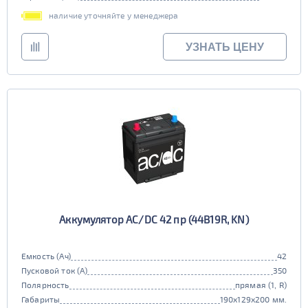
наличие уточняйте у менеджера
УЗНАТЬ ЦЕНУ
Аккумулятор AC/DC 42 пр (44B19R, KN)
Емкость (Ач)
42
Пусковой ток (А)
350
Полярность
прямая (1, R)
Габариты
190x129x200 мм.