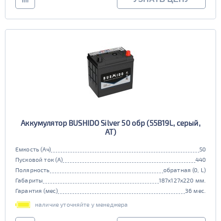
Аккумулятор BUSHIDO Silver 50 обр (55B19L, серый,
AT)
Емкость (Ач)
50
Пусковой ток (А)
440
Полярность
обратная (0, L)
Габариты
187x127x220 мм.
Гарантия (мес)
36 мес.
наличие уточняйте у менеджера